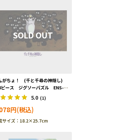
んがちょ！ (千と千尋の神隠し)
08ピース ジグソーパズル ENS-
8-625
5.0
(1)
,078円
サイズ：18.2×25.7cm