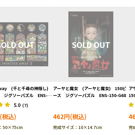
d Away (千と千尋の神隠し)
アーヤと魔女 (アーヤと魔女) 150ピ
ア
ス ジグソーパズル ENS-
ース ジグソーパズル ENS-150-G68
1
7
15
5.0
(7)
462円
4
50×75cm
完成サイズ：10×14.7cm
完