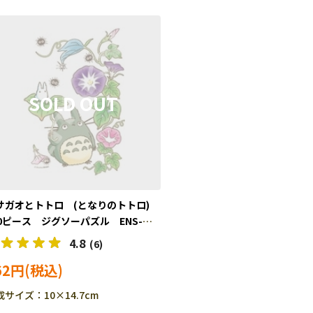
サガオとトトロ (となりのトトロ)
50ピース ジグソーパズル ENS-
0-G56
4.8
(6)
62円
成サイズ：10×14.7cm