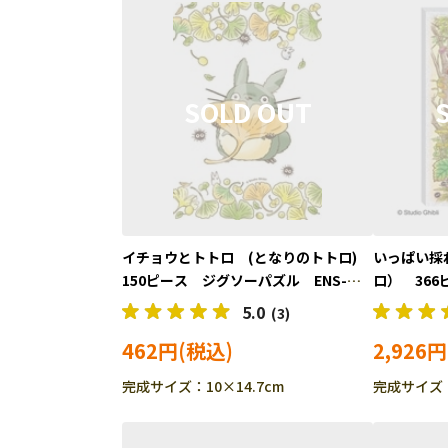
イチョウとトトロ (となりのトトロ)
いっぱい採
150ピース ジグソーパズル ENS-
ロ） 36
150-G57
ENS-ATB-5
5.0
(3)
462円
2,926円
完成サイズ：10×14.7cm
完成サイズ：