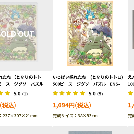
れたね （となりのトト
いっぱい採れたね (となりのトトロ)
え
6ピース ジグソーパズル
500ピース ジグソーパズル ENS-
1
5
500-273
10
5.0
5.0
(1)
(5)
1,694円
1
237×307×21mm
完成サイズ：38×53cm
完成