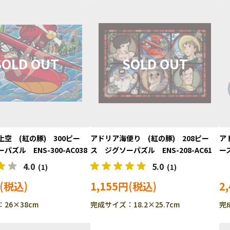
空 (紅の豚) 300ピー
アドリア海便り (紅の豚) 208ピー
ア
ズル ENS-300-AC038
ス ジグソーパズル ENS-208-AC61
ー
DP
4.0
5.0
(1)
(1)
1,155円
2
26×38cm
完成サイズ：18.2×25.7cm
完成