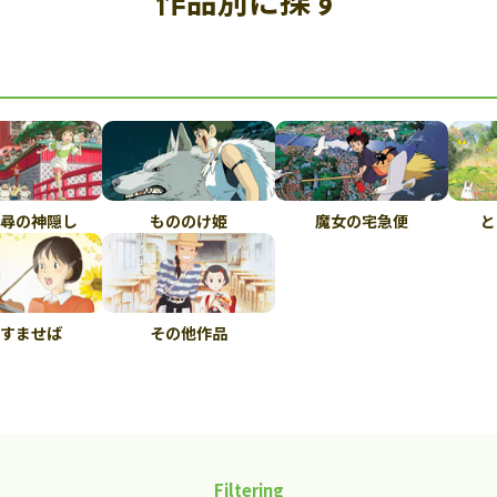
作品別に探す
尋の神隠し
もののけ姫
魔女の宅急便
と
すませば
その他作品
Filtering