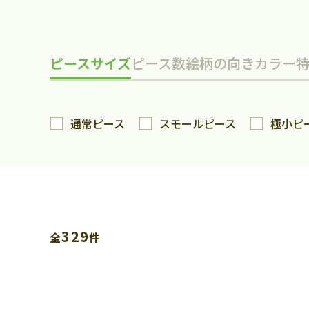
ピースサイズ
ピース数
絵柄の向き
カラー
通常ピース
スモールピース
極小ピ
329
全
件