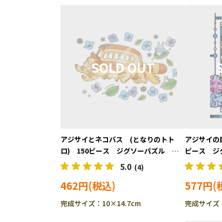
アジサイとネコバス (となりのトト
アジサイの庭
ロ) 150ピース ジグソーパズル
ピース ジグ
ENS-150-G58
AC61
5.0
(4)
462円
577円
完成サイズ：10×14.7cm
完成サイズ：