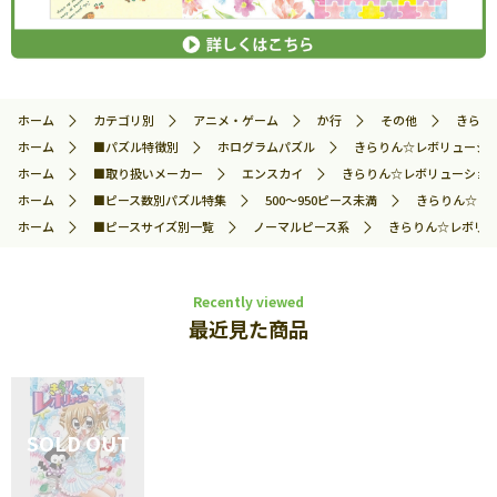
ホーム
カテゴリ別
アニメ・ゲーム
か行
その他
きらり
ホーム
■パズル特徴別
ホログラムパズル
きらりん☆レボリューション
ホーム
■取り扱いメーカー
エンスカイ
きらりん☆レボリューション 
ホーム
■ピース数別パズル特集
500～950ピース未満
きらりん☆レボ
ホーム
■ピースサイズ別一覧
ノーマルピース系
きらりん☆レボリュー
Recently viewed
最近見た商品