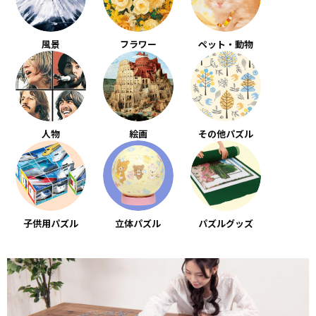
風景
フラワー
ペット・動物
人物
絵画
その他パズル
子供用パズル
立体パズル
パズルグッズ