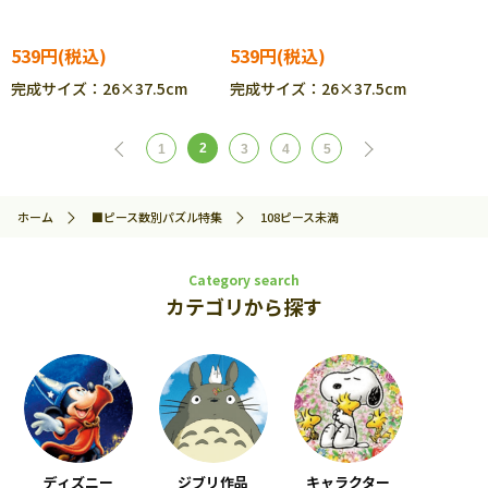
25-320 ［CP-IT］
ジ) 9ピース APO-25-321
［CP-IT］
539円
539円
完成サイズ：26×37.5cm
完成サイズ：26×37.5cm
2
1
3
4
5
ホーム
■ピース数別パズル特集
108ピース未満
Category search
カテゴリから探す
ディズニー
ジブリ作品
キャラクター