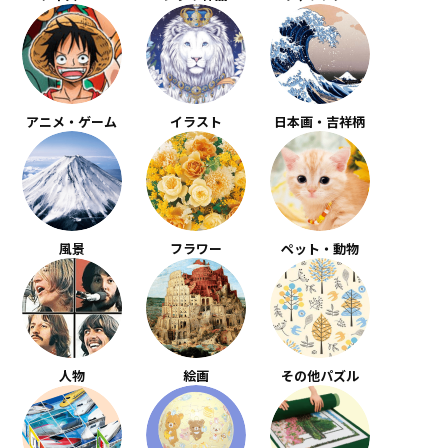
アニメ・ゲーム
イラスト
日本画・吉祥柄
風景
フラワー
ペット・動物
人物
絵画
その他パズル