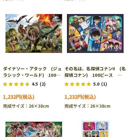
ダイナソー・アタック (ジュ
その名は、名探偵コナン!! (名
ラシック・ワールド) 100ピ
探偵コナン) 100ピース ジ
ース ジグソーパズル EPO-
グソーパズル EPO-26-903
4.5
(2)
5.0
(1)
26-901s ［CP-SU］
［CP-IT］
1,232円
1,232円
完成サイズ：26×38cm
完成サイズ：26×38cm