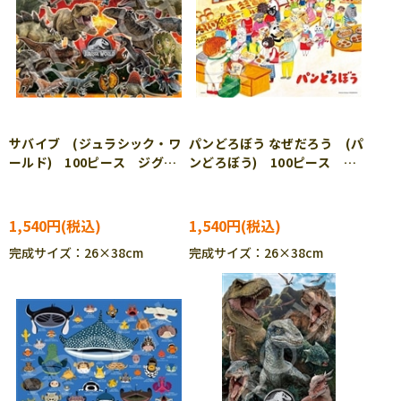
サバイブ (ジュラシック・ワ
パンどろぼう なぜだろう (パ
ールド) 100ピース ジグソ
ンどろぼう) 100ピース ジ
ーパズル EPO-26-504
グソーパズル EPO-26-505
［CP-SU］［CP-IT］
1,540円
1,540円
完成サイズ：26×38cm
完成サイズ：26×38cm