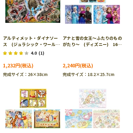
アルティメット・ダイナソー
アナと雪の女王～ふたりのもの
ス (ジュラシック・ワール
がたり～ (ディズニー) 16ピ
ド) 100ピース ジグソーパ
ース EPO-61-007 ［CP-
4.0
(1)
ズル EPO-26-905 ［CP-
IT］
SU］［CP-IT］
1,232円
2,240円
完成サイズ：26×38cm
完成サイズ：18.2×25.7cm