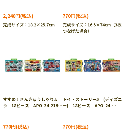
62-501 ［CP-IT］
［CP-CH］［CP-IT］
2,240円
770円
完成サイズ：18.2×25.7cm
完成サイズ：16.5×74cm（3枚
つなげた場合）
すすめ！きんきゅうしゃりょ
トイ・ストーリー5 (ディズニ
う 18ピース APO-24-219
ー) 18ピース APO-24-
［CP-IT］
220 ［CP-TS］［CP-IT］
770円
770円