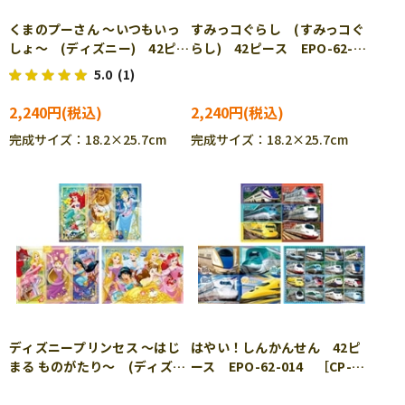
くまのプーさん ～いつもいっ
すみっコぐらし (すみっコぐ
しょ～ (ディズニー) 42ピー
らし) 42ピース EPO-62-
ス EPO-62-005 ［CP-IT］
011 ［CP-IT］
5.0
(1)
2,240円
2,240円
完成サイズ：18.2×25.7cm
完成サイズ：18.2×25.7cm
ディズニープリンセス ～はじ
はやい！しんかんせん 42ピ
まる ものがたり～ (ディズニ
ース EPO-62-014 ［CP-
ー) 42ピース EPO-62-
IT］
012 ［CP-IT］