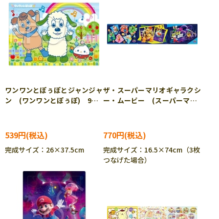
ワンワンとぽぅぽとジャンジャ
ザ・スーパーマリオギャラクシ
ン (ワンワンとぽぅぽ) 9ピ
ー・ムービー (スーパーマリ
ース APO-25-327 ［CP-
オ) 18ピース APO-24-
IT］
218 ［CP-IT］
539円
770円
完成サイズ：26×37.5cm
完成サイズ：16.5×74cm（3枚
つなげた場合）