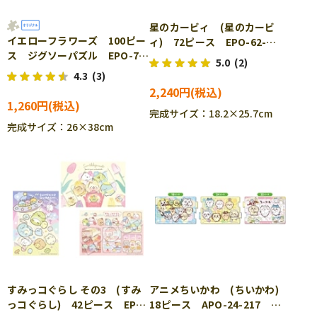
星のカービィ (星のカービ
イエローフラワーズ 100ピー
ィ) 72ピース EPO-62-
ス ジグソーパズル EPO-79-
308 ［CP-IT］
5.0
(2)
521
4.3
(3)
2,240円
1,260円
完成サイズ：18.2×25.7cm
完成サイズ：26×38cm
すみっコぐらし その3 (すみ
アニメちいかわ (ちいかわ)
っコぐらし) 42ピース EPO-
18ピース APO-24-217