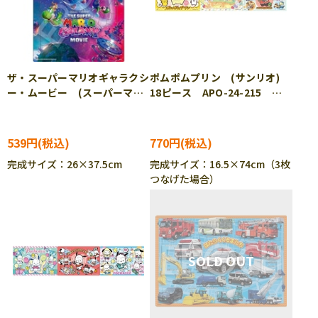
ザ・スーパーマリオギャラクシ
ポムポムプリン (サンリオ)
ー・ムービー (スーパーマリ
18ピース APO-24-215
オ) 63ピース APO-25-
［CP-IT］
324 ［CP-IT］
539円
770円
完成サイズ：26×37.5cm
完成サイズ：16.5×74cm（3枚
つなげた場合）