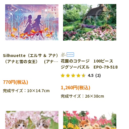
Silhouette（エルサ ＆ アナ）
花園のコテージ 100ピース
（アナと雪の女王） (アナと
ジグソーパズル EPO-79-518
雪の女王) 70ピース ジグソ
ーパズル EPO-70-028
4.5
(2)
770円
1,260円
完成サイズ：10×14.7cm
完成サイズ：26×38cm