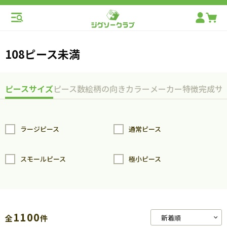
108ピース未満
ピースサイズ
ピース数
絵柄の向き
カラー
メーカー
特徴
完成サ
ラージピース
通常ピース
スモールピース
極小ピース
1100
全
件