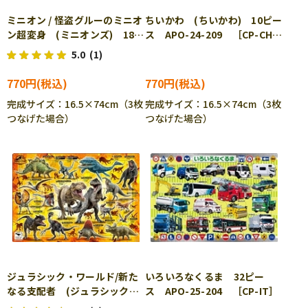
ミニオン / 怪盗グルーのミニオ
ちいかわ (ちいかわ) 10ピー
ン超変身 (ミニオンズ) 18ピ
ス APO-24-209 ［CP-CH］
ース APO-24-207 ［CP-
［CP-IT］
5.0
(1)
IT］
770円
770円
完成サイズ：16.5×74cm（3枚
完成サイズ：16.5×74cm（3枚
つなげた場合）
つなげた場合）
ジュラシック・ワールド/新た
いろいろなくるま 32ピー
なる支配者 (ジュラシックワ
ス APO-25-204 ［CP-IT］
ールド) 85ピース APO-25-