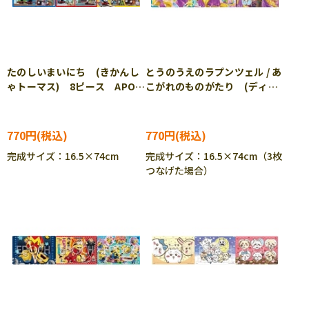
たのしいまいにち (きかんし
とうのうえのラプンツェル / あ
ゃトーマス) 8ピース APO-
こがれのものがたり (ディズ
24-205 ［CP-IT］
ニー) 10ピース APO-24-
206 ［CP-IT］
770円
770円
完成サイズ：16.5×74cm
完成サイズ：16.5×74cm（3枚
つなげた場合）