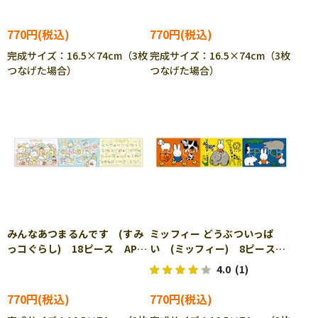
770円
770円
完成サイズ：16.5×74cm（3枚
完成サイズ：16.5×74cm（3枚
つなげた場合）
つなげた場合）
みんなあつまるんです (すみ
ミッフィー どうぶついっぱ
っコぐらし) 18ピース APO-
い (ミッフィー) 8ピース
24-199 ［CP-IT］
APO-24-200 ［CP-IT］
4.0
(1)
770円
770円