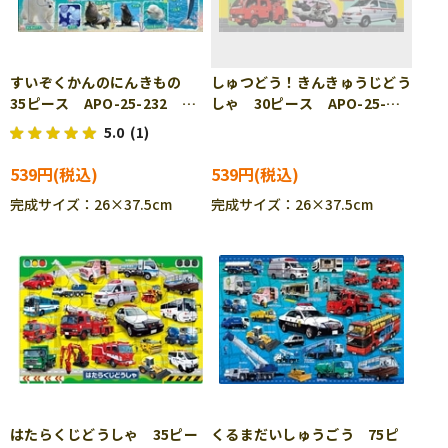
すいぞくかんのにんきもの
しゅつどう！きんきゅうじどう
35ピース APO-25-232
しゃ 30ピース APO-25-
［CP-IT］
234 ［CP-IT］
5.0
(1)
539円
539円
完成サイズ：26×37.5cm
完成サイズ：26×37.5cm
はたらくじどうしゃ 35ピー
くるまだいしゅうごう 75ピ