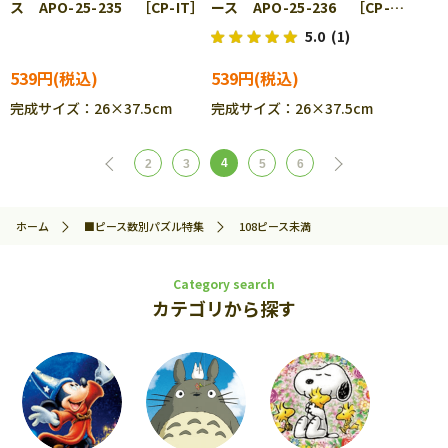
ス APO-25-235 ［CP-IT］
ース APO-25-236 ［CP-
IT］
5.0
(1)
539円
539円
完成サイズ：26×37.5cm
完成サイズ：26×37.5cm
4
2
3
5
6
ホーム
■ピース数別パズル特集
108ピース未満
Category search
カテゴリから探す