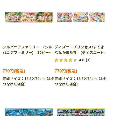
シルバニアファミリー (シル
ディズニープリンセス/すてき
バニアファミリー) 10ピー
ななかまたち (ディズニー)
ス APO-24-187 ［CP-IT］
8ピース APO-24-188
4.0
(1)
［CP-IT］
770円
770円
完成サイズ：16.5×74cm（3枚
完成サイズ：16.5×74cm（3枚
つなげた場合）
つなげた場合）