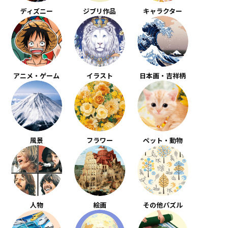
ディズニー
ジブリ作品
キャラクター
アニメ・ゲーム
イラスト
日本画・吉祥柄
風景
フラワー
ペット・動物
人物
絵画
その他パズル