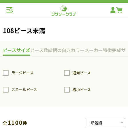
108ピース未満
ピースサイズ
ピース数
絵柄の向き
カラー
メーカー
特徴
完成サ
ラージピース
通常ピース
スモールピース
極小ピース
1100
全
件