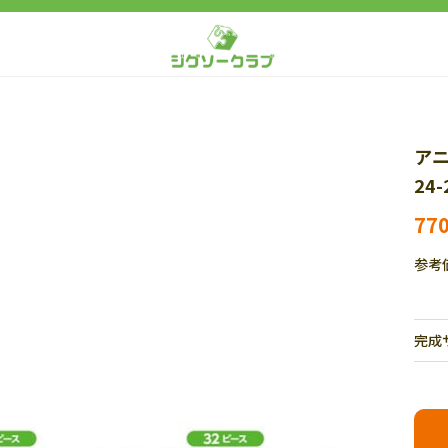
アニ
24
77
参考
完成