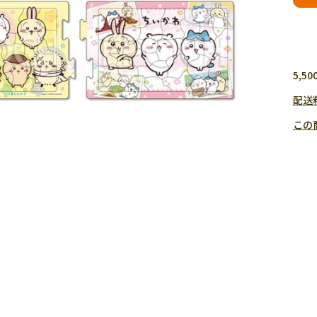
5,
配送
この