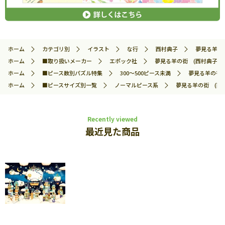
ホーム
カテゴリ別
イラスト
な行
西村典子
夢見る羊の街
ホーム
■取り扱いメーカー
エポック社
夢見る羊の街 (西村典子) 3
ホーム
■ピース数別パズル特集
300～500ピース未満
夢見る羊の街 (
ホーム
■ピースサイズ別一覧
ノーマルピース系
夢見る羊の街 (西村典
Recently viewed
最近見た商品