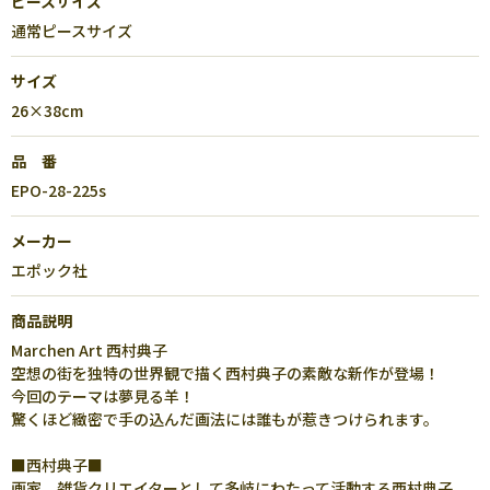
ピースサイズ
通常ピースサイズ
サイズ
26×38cm
品 番
EPO-28-225s
メーカー
エポック社
商品説明
Marchen Art 西村典子
空想の街を独特の世界観で描く西村典子の素敵な新作が登場！
今回のテーマは夢見る羊！
驚くほど緻密で手の込んだ画法には誰もが惹きつけられます。
■西村典子■
画家、雑貨クリエイターとして多岐にわたって活動する西村典子。