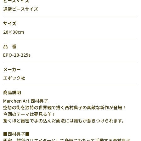
ピースサイズ
通常ピースサイズ
サイズ
26×38cm
品 番
EPO-28-225s
メーカー
エポック社
商品説明
Marchen Art 西村典子
空想の街を独特の世界観で描く西村典子の素敵な新作が登場！
今回のテーマは夢見る羊！
驚くほど緻密で手の込んだ画法には誰もが惹きつけられます。
■西村典子■
画家、雑貨クリエイターとして多岐にわたって活動する西村典子。