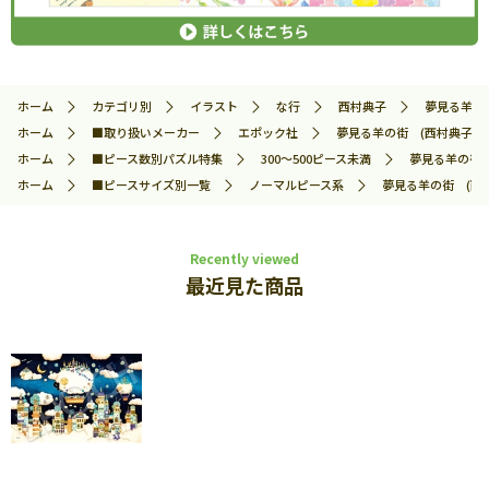
ホーム
カテゴリ別
イラスト
な行
西村典子
夢見る羊の街
ホーム
■取り扱いメーカー
エポック社
夢見る羊の街 (西村典子) 3
ホーム
■ピース数別パズル特集
300～500ピース未満
夢見る羊の街 (
ホーム
■ピースサイズ別一覧
ノーマルピース系
夢見る羊の街 (西村典
Recently viewed
最近見た商品