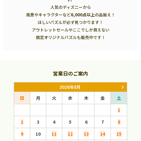
人気のディズニーから
風景やキャラクターなど
6,000点以上
の品揃え！
ほしいパズルが必ず見つかります！
アウトレットセールやここでしか買えない
限定オリジナルパズルも販売中です！
営業日のご案内
2026年8月
日
月
火
水
木
金
土
日
1
2
3
4
5
6
7
8
6
9
10
11
12
13
14
15
13