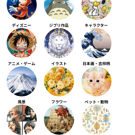
ディズニー
ジブリ作品
キャラクター
アニメ・ゲーム
イラスト
日本画・吉祥柄
風景
フラワー
ペット・動物