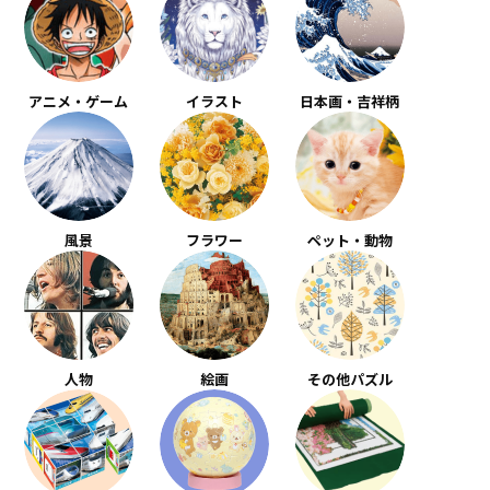
アニメ・ゲーム
イラスト
日本画・吉祥柄
風景
フラワー
ペット・動物
人物
絵画
その他パズル