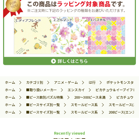
ホーム
カテゴリ別
アニメ・ゲーム
は行
ポケットモンスター
ホーム
■取り扱いメーカー
エンスカイ
ピカチュウ＆イーブイフレンズ 
ホーム
■ピース数別パズル特集
200～300ピース未満
ピカチュウ＆イ
ホーム
■ピースサイズ別一覧
スモールピース系
スモールピース(エ
ホーム
■ピースサイズ別一覧
スモールピース系
208ピース(エンスカ
Recently viewed