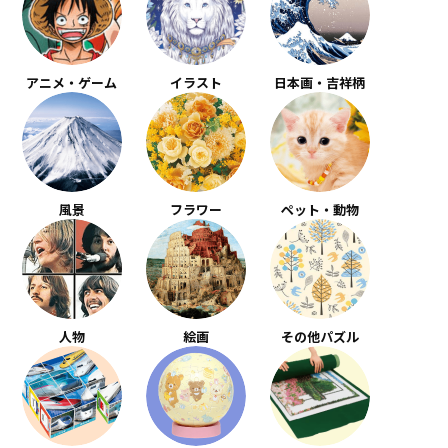
アニメ・ゲーム
イラスト
日本画・吉祥柄
風景
フラワー
ペット・動物
人物
絵画
その他パズル