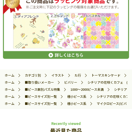
ホーム
カテゴリ別
イラスト
た行
トーマスキンケード
ホーム
■取り扱いメーカー
ビバリー
シチリアの花咲くカフェ (トーマ
ホーム
■ピース数別パズル特集
1000～2000ピース未満
シチリアの花
ホーム
■ピースサイズ別一覧
極小ピース系
シチリアの花咲くカフェ (
ホーム
■ピースサイズ別一覧
極小ピース系
マイクロピース(ビバリー
Recently viewed
最近見た商品