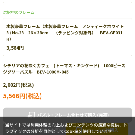
選択中のフレーム
木製豪華フレーム（木製豪華フレーム アンティークホワイト
3 / No.23 26×38cm （ラッピング対象外） BEV-GF031
H）
3,564円
シチリアの花咲くカフェ (トーマス・キンケード) 1000ピース
ジグソーパズル BEV-1000M-045
エポック社 パネルマックス
2,002円(税込)
軽量なアルミを使用し丈夫で扱いやすいパネルです。【
詳細
】
5,566円(税込)
パズル・フレーム合わせて購入
当サイトでは利用体験の向上およびコンテンツの最適な提供、ト
パズルだけ購入
フレームだけ購入
ラフィックの分析を目的としてCookieを使用しています。