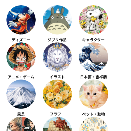
ディズニー
ジブリ作品
キャラクター
アニメ・ゲーム
イラスト
日本画・吉祥柄
風景
フラワー
ペット・動物