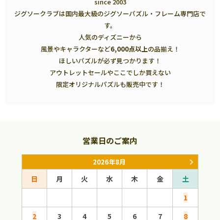
since 2003
ジグソークラブは国内最大級のジグソーパズル・フレーム専門店で
す。
人気のディズニーから
風景やキャラクターなど
6,000点以上
の品揃え！
ほしいパズルが必ず見つかります！
アウトレットセールやここでしか買えない
限定オリジナルパズルも販売中です！
営業日のご案内
2026年8月
日
月
火
水
木
金
土
日
1
2
3
4
5
6
7
8
6