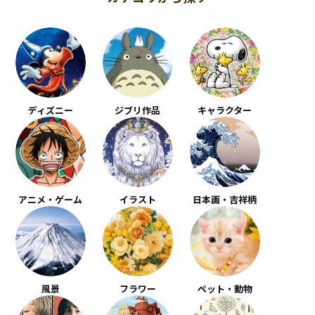
ディズニー
ジブリ作品
キャラクター
アニメ・ゲーム
イラスト
日本画・吉祥柄
風景
フラワー
ペット・動物