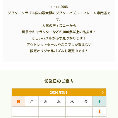
since 2003
ジグソークラブは国内最大級のジグソーパズル・フレーム専門店で
す。
人気のディズニーから
風景やキャラクターなど
6,000点以上
の品揃え！
ほしいパズルが必ず見つかります！
アウトレットセールやここでしか買えない
限定オリジナルパズルも販売中です！
営業日のご案内
2026年8月
日
月
火
水
木
金
土
日
1