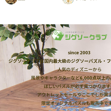
since 2003
ジグソークラブは国内最大級のジグソーパズル・フ
人気のディズニーから
風景やキャラクターなど
6,000点以上
の
ほしいパズルが必ず見つかります
アウトレットセールやここでしか買
限定オリジナルパズルも販売中で