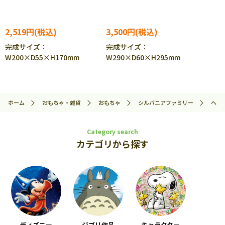
2,519円
3,500円
完成サイズ：
完成サイズ：
W200×D55×H170mm
W290×D60×H295mm
ホーム
おもちゃ・雑貨
おもちゃ
シルバニアファミリー
ヘア
Category search
カテゴリから探す
ディズニー
ジブリ作品
キャラクター