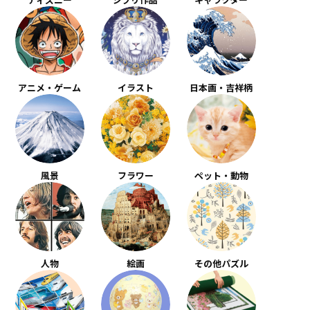
アニメ・ゲーム
イラスト
日本画・吉祥柄
風景
フラワー
ペット・動物
人物
絵画
その他パズル