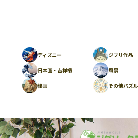
ディズニー
ジブリ作品
日本画・吉祥柄
風景
絵画
その他パズ