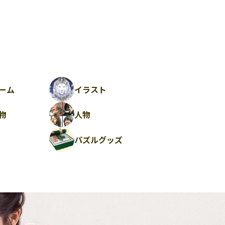
ーム
イラスト
物
人物
パズルグッズ