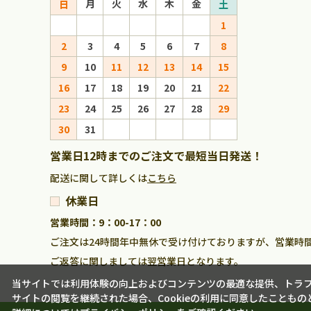
月
火
水
木
金
月
火
日
土
日
1
1
2
3
4
5
6
7
8
6
7
8
9
10
11
12
13
14
15
13
14
15
16
17
18
19
20
21
22
20
21
22
23
24
25
26
27
28
29
27
28
29
30
31
営業日12時までのご注文で最短当日発送！
配送に関して詳しくは
こちら
休業日
営業時間：9：00-17：00
ご注文は24時間年中無休で受け付けておりますが、営業時
ご返答に関しましては翌営業日となります。
当サイトでは利用体験の向上およびコンテンツの最適な提供、トラフィ
サイトの閲覧を継続された場合、Cookieの利用に同意したこともの