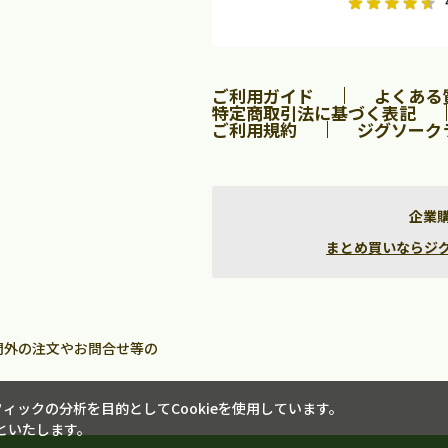
水
木
金
月
火
水
木
金
土
日
土
2
3
4
5
1
2
3
9
10
11
12
4
5
6
7
8
9
10
ご利用ガイド
よくある
16
17
18
19
11
12
13
14
15
16
17
特定商取引法に基づく表記
23
24
25
26
18
19
20
21
22
23
24
ご利用規約
ジグソーク
30
25
26
27
28
29
30
31
企業
まとめ買いならジグソー
間外の注文やお問合せ等の
ックの分析を目的としてCookieを使用しています。
といたします。