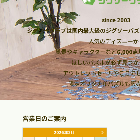
since 2003
ジグソークラブは国内最大級のジグソーパズ
人気のディズニーか
風景やキャラクターなど
6,000
ほしいパズルが必ず見つか
アウトレットセールやここで
限定オリジナルパズルも販
営業日のご案内
2026年8月