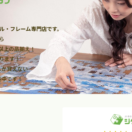
ル・フレーム専門店です。
ら
点以上
の品揃え！
ります！
しか買えない
売中です！
2026年9月
2026年10月