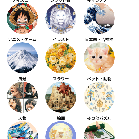
アニメ・ゲーム
イラスト
日本画・吉祥柄
風景
フラワー
ペット・動物
人物
絵画
その他パズル