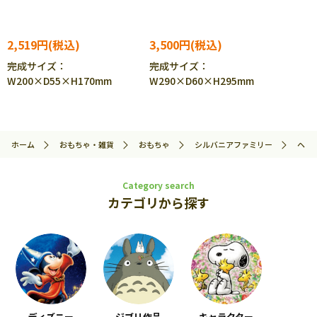
2,519円
3,500円
完成サイズ：
完成サイズ：
W200×D55×H170mm
W290×D60×H295mm
ホーム
おもちゃ・雑貨
おもちゃ
シルバニアファミリー
ヘア
Category search
カテゴリから探す
ディズニー
ジブリ作品
キャラクター