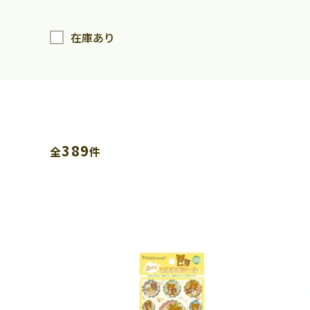
在庫あり
389
全
件