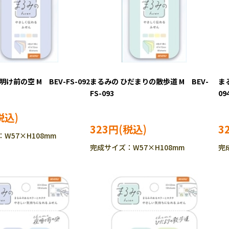
け前の空 M BEV-FS-092
まるみの ひだまりの散歩道 M BEV-
ま
FS-093
09
323円
3
W57×H108mm
完成サイズ：W57×H108mm
完