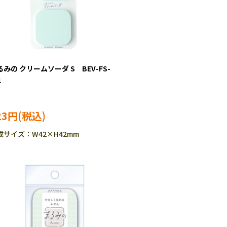
るみの クリームソーダ S BEV-FS-
1
23円
成サイズ：W42×H42mm