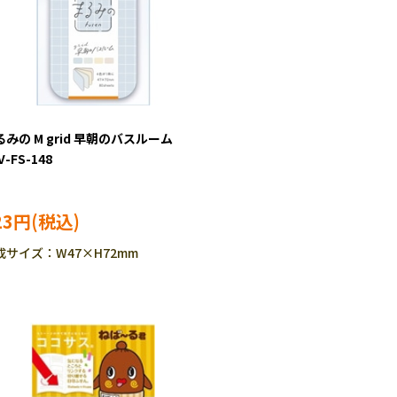
るみの M grid 早朝のバスルーム
V-FS-148
23円
成サイズ：W47×H72mm