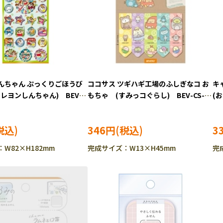
んちゃん ぷっくりごほうび
ココサス ツギハギ工場のふしぎなコ お
キ
レヨンしんちゃん) BEV-
もちゃ (すみっコぐらし) BEV-CS-
(お
191
346円
3
W82×H182mm
完成サイズ：W13×H45mm
完