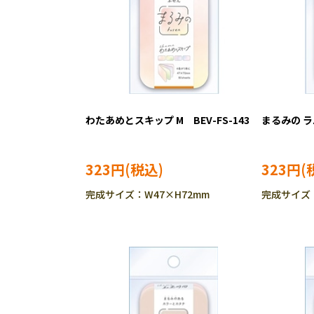
わたあめとスキップ M BEV-FS-143
まるみの ラム
323円
323円
完成サイズ：W47×H72mm
完成サイズ：