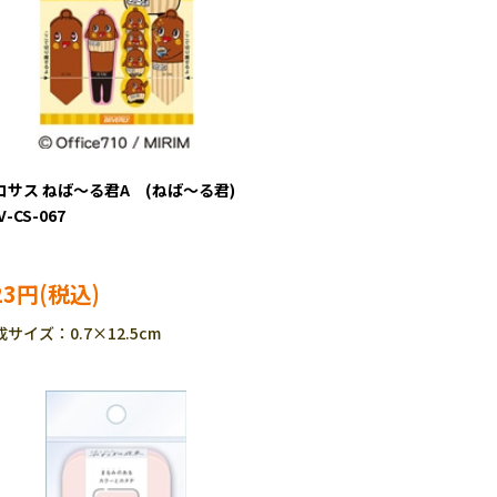
コサス ねば～る君A (ねば～る君)
V-CS-067
23円
サイズ：0.7×12.5cm