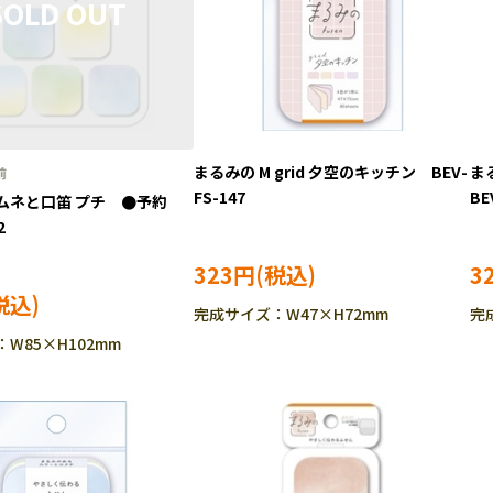
まるみの M grid 夕空のキッチン BEV-
ま
FS-147
BE
ムネと口笛 プチ ●予約
2
323円
3
完成サイズ：W47×H72mm
完
W85×H102mm