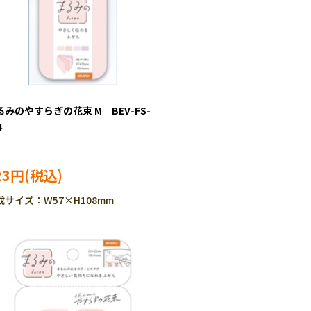
るみのやすらぎの花束 M BEV-FS-
4
23円
成サイズ：W57×H108mm