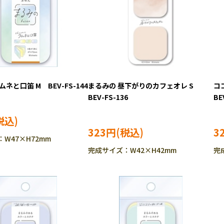
ネと口笛 M BEV-FS-144
まるみの 昼下がりのカフェオレ S
コ
BEV-FS-136
BE
323円
3
W47×H72mm
完成サイズ：W42×H42mm
完成