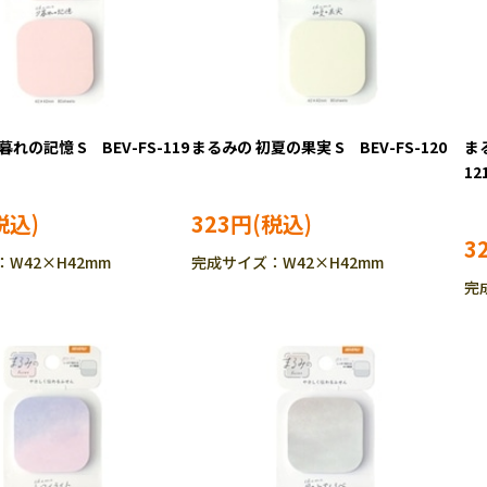
れの記憶 S BEV-FS-119
まるみの 初夏の果実 S BEV-FS-120
ま
12
323円
3
W42×H42mm
完成サイズ：W42×H42mm
完