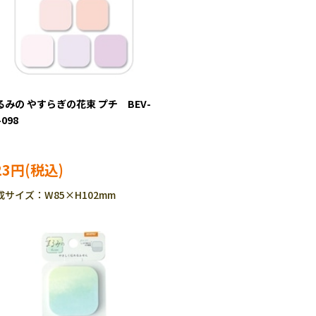
るみの やすらぎの花束 プチ BEV-
-098
23円
成サイズ：W85×H102mm