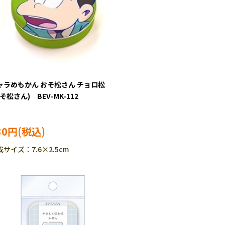
ャラめもかん おそ松さん チョロ松
そ松さん) BEV-MK-112
30円
成サイズ：7.6×2.5cm