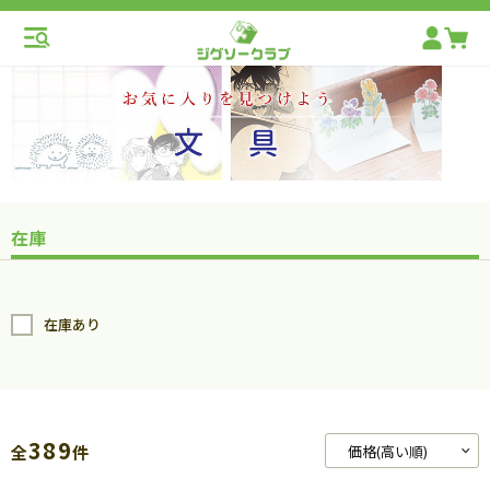
在庫
在庫あり
389
全
件