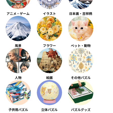
アニメ・ゲーム
イラスト
日本画・吉祥柄
風景
フラワー
ペット・動物
人物
絵画
その他パズル
子供用パズル
立体パズル
パズルグッズ