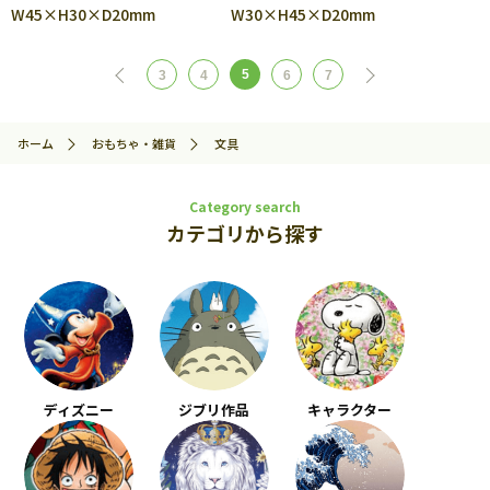
W45×H30×D20mm
W30×H45×D20mm
5
3
4
6
7
ホーム
おもちゃ・雑貨
文具
Category search
カテゴリから探す
ディズニー
ジブリ作品
キャラクター