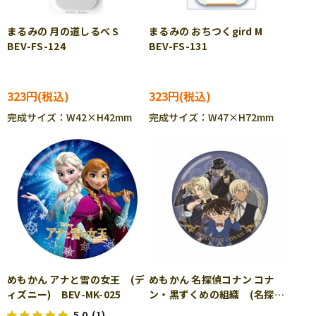
まるみの 月の道しるべ S
まるみの おちつくgird M
BEV-FS-124
BEV-FS-131
323円
323円
完成サイズ：W42×H42mm
完成サイズ：W47×H72mm
めもかん アナと雪の女王 (デ
めもかん 名探偵コナン コナ
ィズニー) BEV-MK-025
ン・黒ずくめの組織 (名探偵
コナン) BEV-MK-161
5.0
(1)