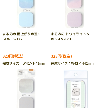
まるみの 雨上がりの空 S
まるみの トワイライト S
BEV-FS-122
BEV-FS-123
323円
323円
完成サイズ：W42×H42mm
完成サイズ：W42×H42mm