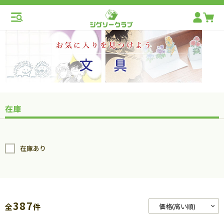
在庫
在庫あり
387
全
件