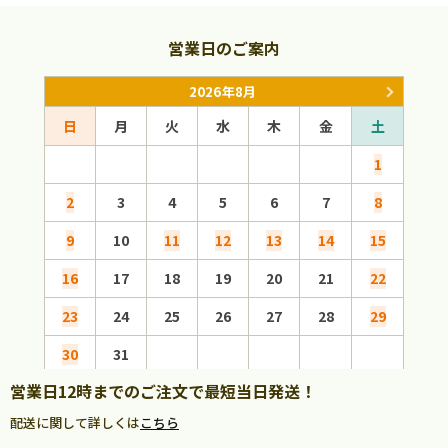
営業日のご案内
2026年8月
日
月
火
水
木
金
土
日
1
2
3
4
5
6
7
8
6
9
10
11
12
13
14
15
13
16
17
18
19
20
21
22
20
23
24
25
26
27
28
29
27
30
31
営業日12時までのご注文で最短当日発送！
配送に関して詳しくは
こちら