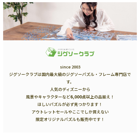
since 2003
ジグソークラブは国内最大級のジグソーパズル・フレーム専門店で
す。
人気のディズニーから
風景やキャラクターなど
6,000点以上
の品揃え！
ほしいパズルが必ず見つかります！
アウトレットセールやここでしか買えない
限定オリジナルパズルも販売中です！