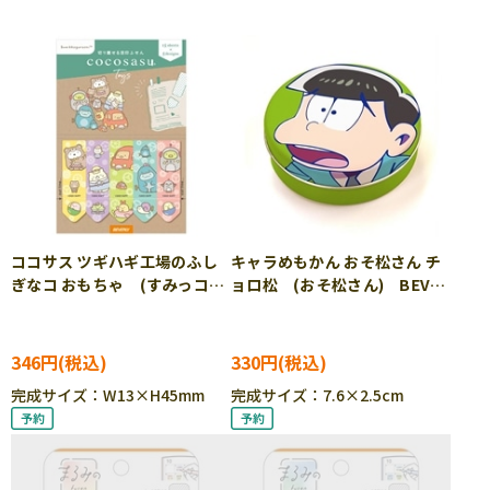
ココサス ツギハギ工場のふし
キャラめもかん おそ松さん チ
ぎなコ おもちゃ (すみっコぐ
ョロ松 (おそ松さん) BEV-
らし) BEV-CS-191
MK-112
346円
330円
完成サイズ：W13×H45mm
完成サイズ：7.6×2.5cm