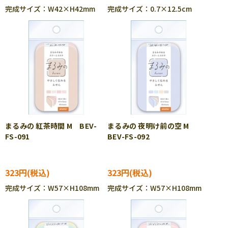
完成サイズ：W42×H42mm
完成サイズ：0.7×12.5cm
まるみの 紅茶時間 M BEV-
まるみの 夜明け前の空 M
FS-091
BEV-FS-092
323円
323円
完成サイズ：W57×H108mm
完成サイズ：W57×H108mm