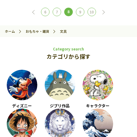
8
6
7
9
10
ホーム
おもちゃ・雑貨
文具
Category search
カテゴリから探す
ディズニー
ジブリ作品
キャラクター