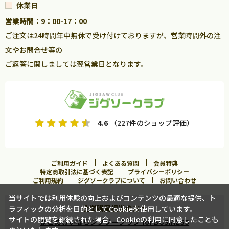
休業日
営業時間：9：00-17：00
ご注文は24時間年中無休で受け付けておりますが、営業時間外の注
文やお問合せ等の
ご返答に関しましては翌営業日となります。
4.6
（227件のショップ評価）
ご利用ガイド
よくある質問
会員特典
特定商取引法に基づく表記
プライバシーポリシー
ご利用規約
ジグソークラブについて
お問い合わせ
当サイトでは利用体験の向上およびコンテンツの最適な提供、ト
企業購買担当の方へ
ラフィックの分析を目的としてCookieを使用しています。
サイトの閲覧を継続された場合、Cookieの利用に同意したことも
まとめ買いならジグソークラブ for BUSINESS