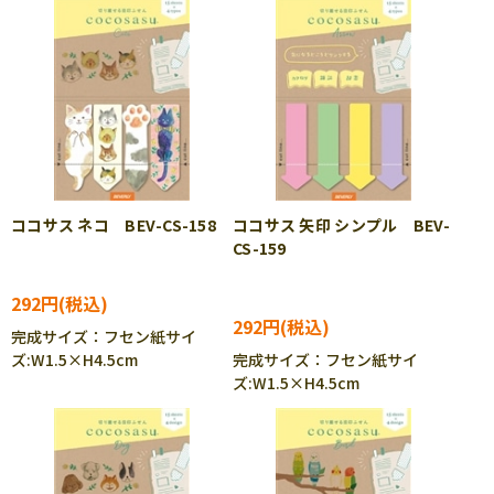
ココサス ネコ BEV-CS-158
ココサス 矢印 シンプル BEV-
CS-159
292円
292円
完成サイズ：フセン紙サイ
ズ:W1.5×H4.5cm
完成サイズ：フセン紙サイ
ズ:W1.5×H4.5cm