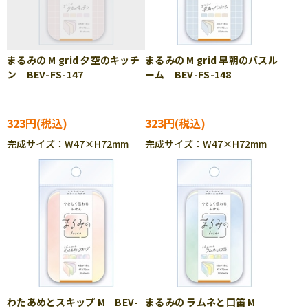
まるみの M grid 夕空のキッチ
まるみの M grid 早朝のバスル
ン BEV-FS-147
ーム BEV-FS-148
323円
323円
完成サイズ：W47×H72mm
完成サイズ：W47×H72mm
わたあめとスキップ M BEV-
まるみの ラムネと口笛 M