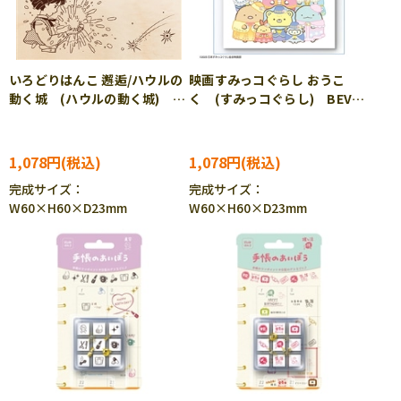
いろどりはんこ 邂逅/ハウルの
映画すみっコぐらし おうこ
動く城 (ハウルの動く城)
く (すみっコぐらし) BEV-
BEV-TSW-195
TSW-180
1,078円
1,078円
完成サイズ：
完成サイズ：
W60×H60×D23mm
W60×H60×D23mm