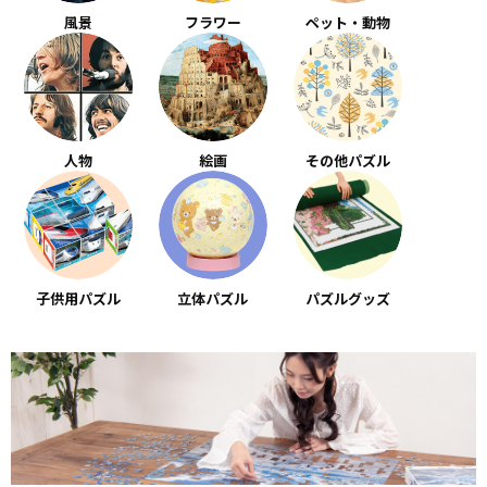
風景
フラワー
ペット・動物
人物
絵画
その他パズル
子供用パズル
立体パズル
パズルグッズ