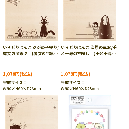
いろどりはんこ ジジの子守り/
いろどりはんこ 海原の車窓/千
魔女の宅急便 (魔女の宅急
と千尋の神隠し (千と千尋の
便) BEV-TSW-193
神隠し) BEV-TSW-194
1,078円
1,078円
完成サイズ：
完成サイズ：
W60×H60×D23mm
W60×H60×D23mm