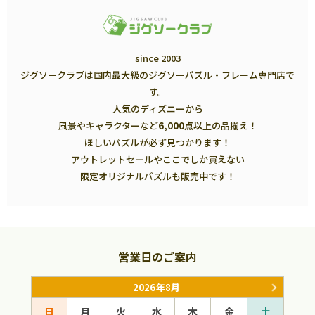
since 2003
ジグソークラブは国内最大級のジグソーパズル・フレーム専門店で
す。
人気のディズニーから
風景やキャラクターなど
6,000点以上
の品揃え！
ほしいパズルが必ず見つかります！
アウトレットセールやここでしか買えない
限定オリジナルパズルも販売中です！
営業日のご案内
2026年8月
日
月
火
水
木
金
土
日