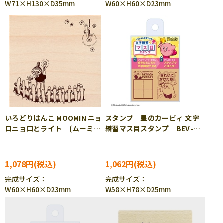
W71×H130×D35mm
W60×H60×D23mm
いろどりはんこ MOOMIN ニョ
スタンプ 星のカービィ 文字
ロニョロとライト (ムーミ
練習マス目スタンプ BEV-
ン) BEV-TSW-166
SOH-014
1,078円
1,062円
完成サイズ：
完成サイズ：
W60×H60×D23mm
W58×H78×D25mm