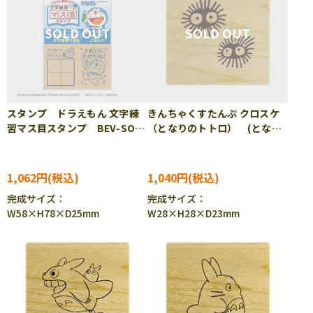
スタンプ ドラえもん 文字練
きんちゃくすたんぷ クロスケ
習マス目スタンプ BEV-SOH-
（となりのトトロ） (となり
015
のトトロ) BEV-TSW-170
1,062円
1,040円
完成サイズ：
完成サイズ：
W58×H78×D25mm
W28×H28×D23mm