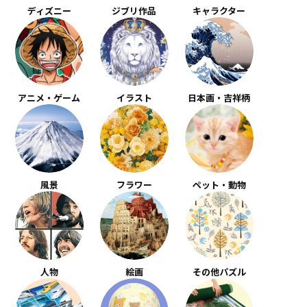
ディズニー
ジブリ作品
キャラクター
アニメ・ゲーム
イラスト
日本画・吉祥柄
風景
フラワー
ペット・動物
人物
絵画
その他パズル