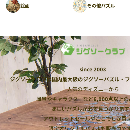
絵画
その他パズル
since 2003
ジグソークラブは国内最大級のジグソーパズル・フ
人気のディズニーから
風景やキャラクターなど
6,000点以上
の
ほしいパズルが必ず見つかります
アウトレットセールやここでしか買
限定オリジナルパズルも販売中で