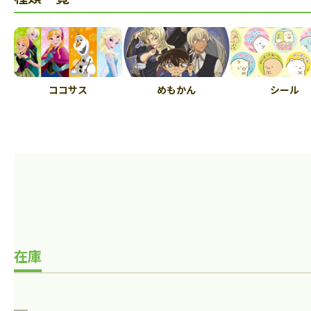
ココサス
めもかん
シール
在庫