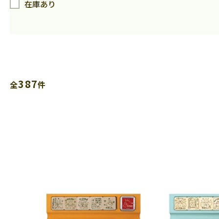
在庫あり
387
全
件