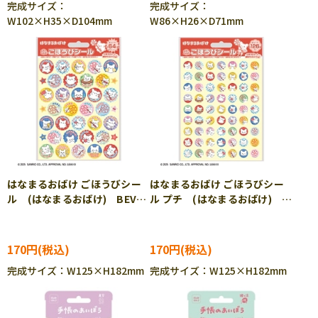
完成サイズ：
完成サイズ：
W102×H35×D104mm
W86×H26×D71mm
はなまるおばけ ごほうびシー
はなまるおばけ ごほうびシー
ル (はなまるおばけ) BEV-
ル プチ (はなまるおばけ)
SL-263
BEV-SL-264
170円
170円
完成サイズ：W125×H182mm
完成サイズ：W125×H182mm