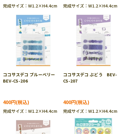
完成サイズ：W1.2×H4.4cm
完成サイズ：W1.2×H4.4cm
ココサスデコ ブルーベリー
ココサスデコ ぶどう BEV-
BEV-CS-206
CS-207
400円
400円
完成サイズ：W1.2×H4.4cm
完成サイズ：W1.2×H4.4cm