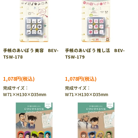
手帳のあいぼう 美容 BEV-
手帳のあいぼう 推し活 BEV-
TSW-178
TSW-179
1,078円
1,078円
完成サイズ：
完成サイズ：
W71×H130×D35mm
W71×H130×D35mm