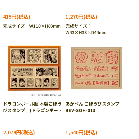
415円
1,270円
完成サイズ：W118×H83mm
完成サイズ：
W43×H33×D44mm
ドラゴンボール超 木製ごほう
あかぺん ごほうびスタンプ
びスタンプ (ドラゴンボー
BEV-SOH-013
ル) BEV-SDH-133
2,079円
1,540円