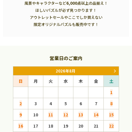
風景やキャラクターなど
6,000点以上
の品揃え！
ほしいパズルが必ず見つかります！
アウトレットセールやここでしか買えない
限定オリジナルパズルも販売中です！
営業日のご案内
2026年8月
日
月
火
水
木
金
土
日
1
2
3
4
5
6
7
8
6
9
10
11
12
13
14
15
13
16
17
18
19
20
21
22
20