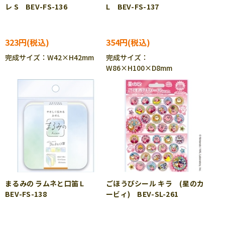
レ S BEV-FS-136
L BEV-FS-137
323円
354円
完成サイズ：W42×H42mm
完成サイズ：
W86×H100×D8mm
まるみの ラムネと口笛 L
ごほうびシール キラ (星のカ
BEV-FS-138
ービィ) BEV-SL-261