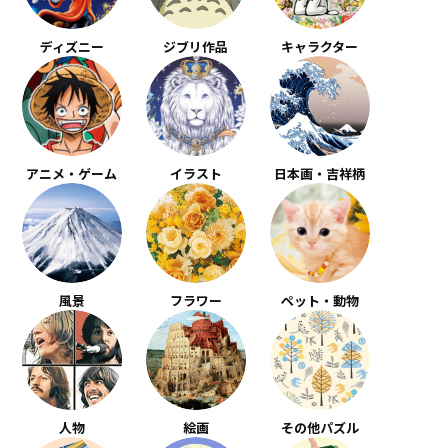
ディズニー
ジブリ作品
キャラクター
アニメ・ゲーム
イラスト
日本画・吉祥柄
風景
フラワー
ペット・動物
人物
絵画
その他パズル