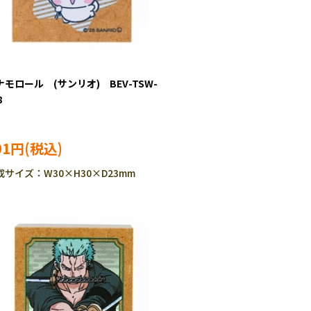
ナモロール (サンリオ) BEV-TSW-
8
01円
成サイズ：W30×H30×D23mm