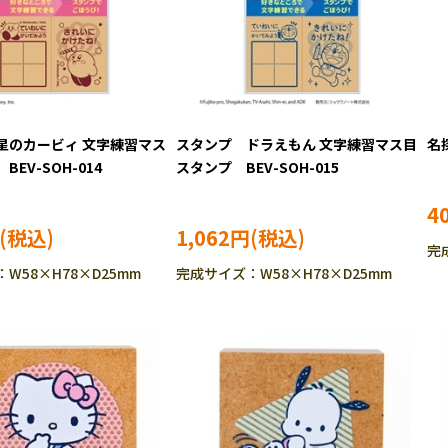
星のカービィ 文字練習マス
スタンプ ドラえもん 文字練習マス目
名
EV-SOH-014
スタンプ BEV-SOH-015
4
1,062円
完
W58×H78×D25mm
完成サイズ：W58×H78×D25mm