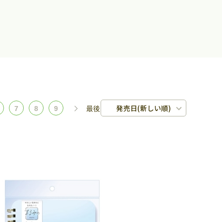
発売日(新しい順)
7
8
9
最後