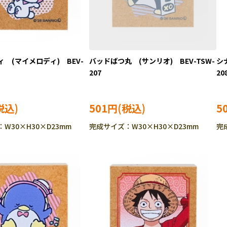
 (マイメロディ) BEV-
バッドばつ丸 (サンリオ) BEV-TSW-
シ
207
20
501円
5
W30×H30×D23mm
完成サイズ：W30×H30×D23mm
完