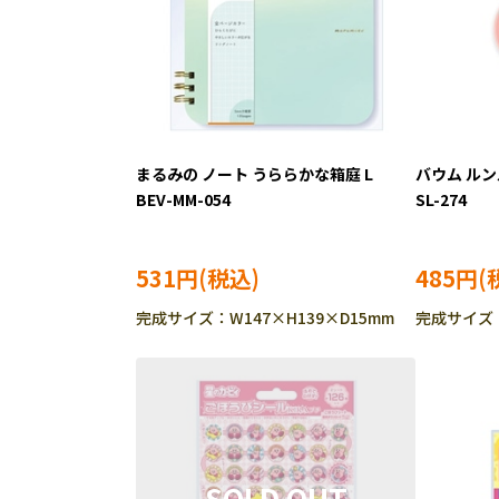
まるみの ノート うららかな箱庭 L
バウム ルン
BEV-MM-054
SL-274
531円
485円
完成サイズ：W147×H139×D15mm
完成サイズ：