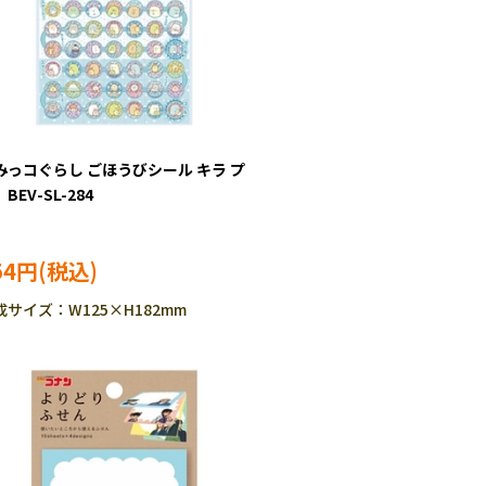
みっコぐらし ごほうびシール キラ プ
BEV-SL-284
54円
成サイズ：W125×H182mm