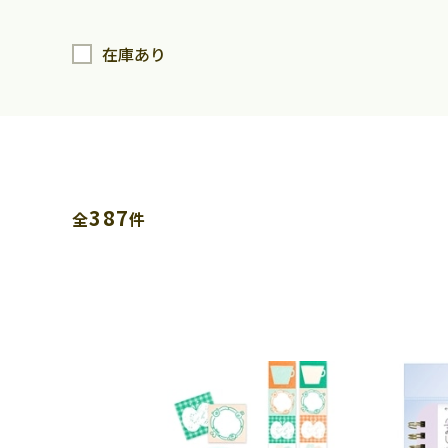
在庫あり
387
全
件