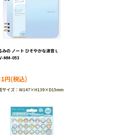
るみの ノート ひそやかな波音 L
V-MM-053
31円
成サイズ：W147×H139×D15mm