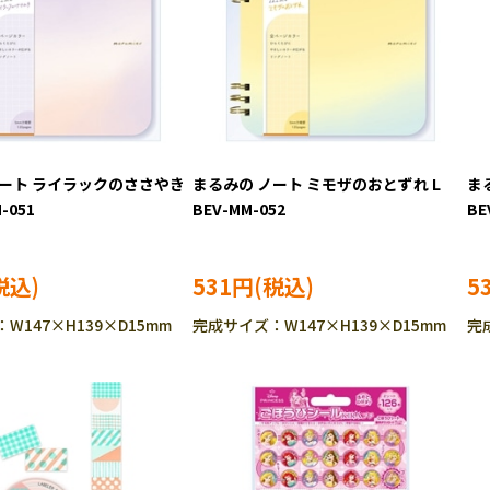
ノート ライラックのささやき
まるみの ノート ミモザのおとずれ L
ま
-051
BEV-MM-052
BE
531円
5
W147×H139×D15mm
完成サイズ：W147×H139×D15mm
完