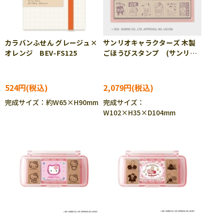
カラバンふせん グレージュ×
サンリオキャラクターズ 木製
オレンジ BEV-FS125
ごほうびスタンプ (サンリ
オ) BEV-SDH-131
524円
2,079円
完成サイズ：約W65×H90mm
完成サイズ：
W102×H35×D104mm