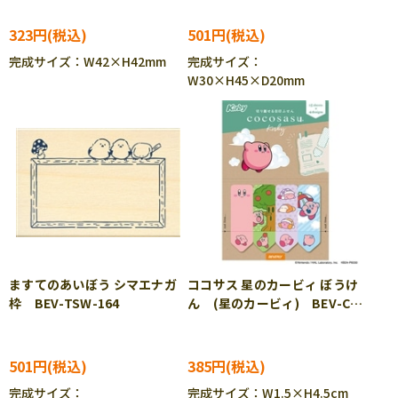
323円
501円
完成サイズ：W42×H42mm
完成サイズ：
W30×H45×D20mm
ますてのあいぼう シマエナガ
ココサス 星のカービィ ぼうけ
枠 BEV-TSW-164
ん (星のカービィ) BEV-CS-
195
501円
385円
完成サイズ：
完成サイズ：W1.5×H4.5cm