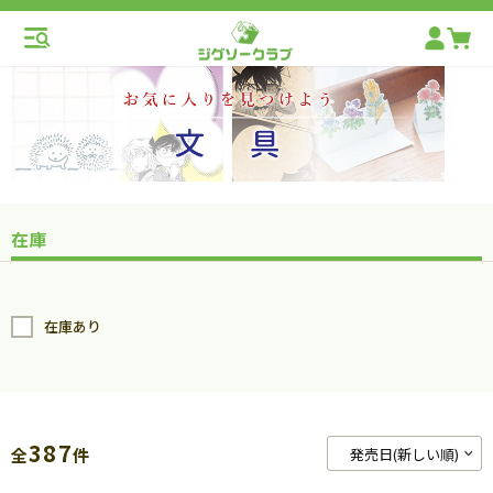
在庫
在庫あり
387
全
件