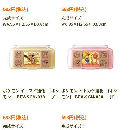
693円
693円
完成サイズ：
完成サイズ：
W6.95×H2.65×D3.8cm
W6.95×H2.65×D3.8cm
ポケモン イーブイ進化 (ポケ
ポケモン ヒトカゲ進化 (ポケ
モン) BEV-SGM-029 ［CP-
モン) BEV-SGM-030 ［CP-
PO］
PO］
693円
693円
完成サイズ：
完成サイズ：