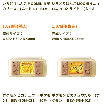
いろどりはんこ MOOMIN 果実
いろどりはんこ MOOMIN ニョ
のリース (ムーミン) BEV-
ロニョロとライト (ムーミ
TSW-165
ン) BEV-TSW-166
1,078円
1,078円
完成サイズ：
完成サイズ：
W60×H60×D23mm
W60×H60×D23mm
ポケモン ピカチュウ (ポケモ
ポケモン ピカチュウたち (ポ
ン) BEV-SGM-027 ［CP-
ケモン) BEV-SGM-028
PO］
［CP-PO］