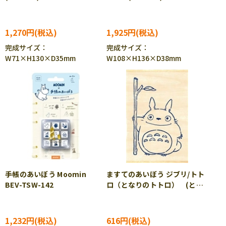
［CP-CH］
054 ［CP-CH］
1,270円
1,925円
完成サイズ：
完成サイズ：
W71×H130×D35mm
W108×H136×D38mm
手帳のあいぼう Moomin
ますてのあいぼう ジブリ/トト
BEV-TSW-142
ロ（となりのトトロ） (とな
りのトトロ) BEV-TSW-143
1,232円
616円