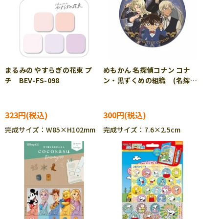
まるみの やすらぎの花束 プ
めもかん 名探偵コナン コナ
チ BEV-FS-098
ン・黒ずくめの組織 (名探偵
コナン) BEV-MK-161
323円
300円
完成サイズ：W85×H102mm
完成サイズ：7.6×2.5cm