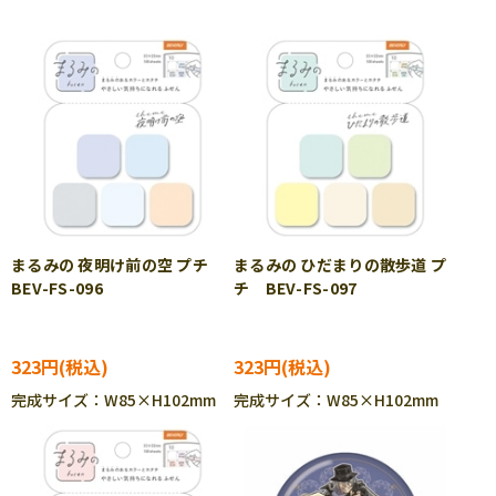
まるみの 夜明け前の空 プチ
まるみの ひだまりの散歩道 プ
BEV-FS-096
チ BEV-FS-097
323円
323円
完成サイズ：W85×H102mm
完成サイズ：W85×H102mm