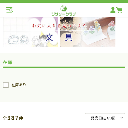
在庫
在庫あり
387
全
件