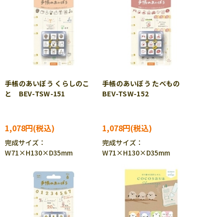
手帳のあいぼう くらしのこ
手帳のあいぼう たべもの
と BEV-TSW-151
BEV-TSW-152
1,078円
1,078円
完成サイズ：
完成サイズ：
W71×H130×D35mm
W71×H130×D35mm