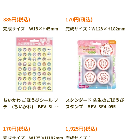
CH］
CH］
385円
170円
完成サイズ：W15×H45mm
完成サイズ：W125×H182mm
ちいかわ ごほうびシール プ
スタンダード 先生のごほうび
チ (ちいかわ) BEV-SL-
スタンプ BEV-SE4-055
253 ［CP-CH］
170円
1,925円
完成サイズ：W125×H182mm
完成サイズ：