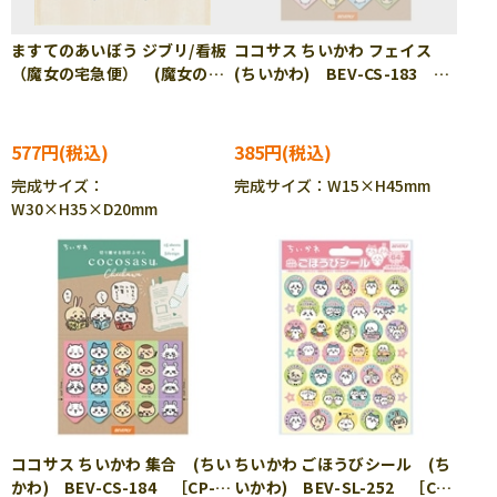
ますてのあいぼう ジブリ/看板
ココサス ちいかわ フェイス
（魔女の宅急便） (魔女の宅
(ちいかわ) BEV-CS-183
急便) BEV-TSW-150
［CP-CH］
577円
385円
完成サイズ：
完成サイズ：W15×H45mm
W30×H35×D20mm
ココサス ちいかわ 集合 (ちい
ちいかわ ごほうびシール (ち
かわ) BEV-CS-184 ［CP-
いかわ) BEV-SL-252 ［CP-