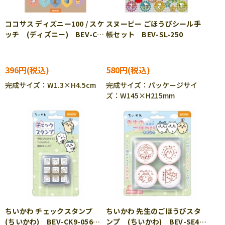
ココサス ディズニー100 / スケ
スヌーピー ごほうびシール手
ッチ (ディズニー) BEV-CS-
帳セット BEV-SL-250
182
396円
580円
完成サイズ：W1.3×H4.5cm
完成サイズ：パッケージサイ
ズ：W145×H215mm
ちいかわ チェックスタンプ
ちいかわ 先生のごほうびスタ
(ちいかわ) BEV-CK9-056
ンプ (ちいかわ) BEV-SE4-