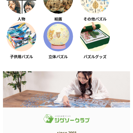
人物
絵画
その他パズル
子供用パズル
立体パズル
パズルグッズ
since 2003