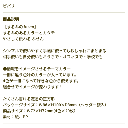
ビバリー
商品説明
【まるみの fusen】
まるみのあるカラーとカタチ
やさしく伝わる ふせん
シンプルで使いやすく手帳に使ってもおしゃれにまとまる
相手使いも自分使いもおうちで・オフィスで・学校でも
●情報をイメージさせるテーマカラー
一冊に違う色味のカラーが入っています。
4色が一冊になって好きな色から使えます。
組合せでイメージが変わります！
たくさん書ける定番の正方形
パッケージサイズ：W86×H100×D8mm（ヘッダー袋入）
商品サイズ：W72×H72mm(4色×20枚）
素材：紙、PP