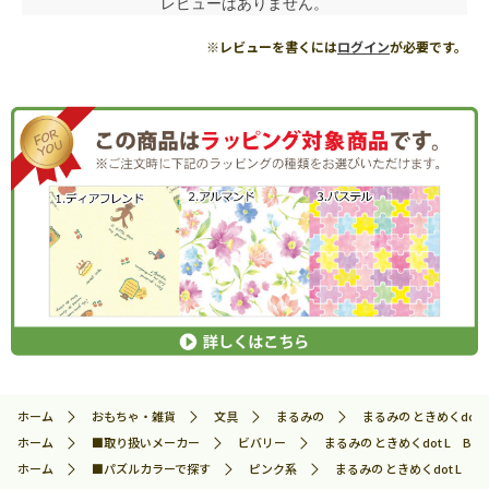
レビューはありません。
※レビューを書くには
ログイン
が必要です。
ホーム
おもちゃ・雑貨
文具
まるみの
まるみの ときめくdot L 
ホーム
■取り扱いメーカー
ビバリー
まるみの ときめくdot L BEV-F
ホーム
■パズルカラーで探す
ピンク系
まるみの ときめくdot L BEV