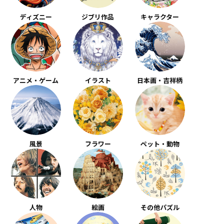
ディズニー
ジブリ作品
キャラクター
アニメ・ゲーム
イラスト
日本画・吉祥柄
風景
フラワー
ペット・動物
人物
絵画
その他パズル