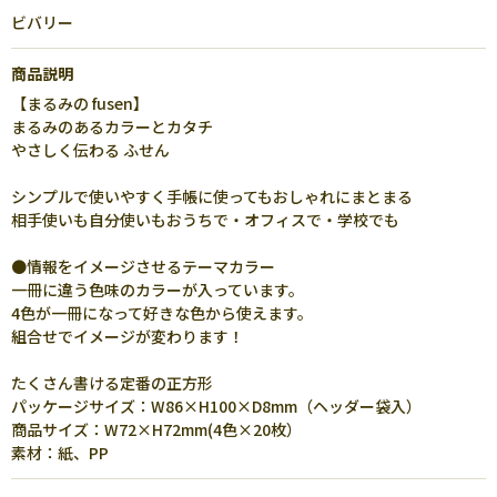
ビバリー
商品説明
【まるみの fusen】
まるみのあるカラーとカタチ
やさしく伝わる ふせん
シンプルで使いやすく手帳に使ってもおしゃれにまとまる
相手使いも自分使いもおうちで・オフィスで・学校でも
●情報をイメージさせるテーマカラー
一冊に違う色味のカラーが入っています。
4色が一冊になって好きな色から使えます。
組合せでイメージが変わります！
たくさん書ける定番の正方形
パッケージサイズ：W86×H100×D8mm（ヘッダー袋入）
商品サイズ：W72×H72mm(4色×20枚）
素材：紙、PP