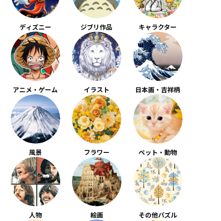
ディズニー
ジブリ作品
キャラクター
アニメ・ゲーム
イラスト
日本画・吉祥柄
風景
フラワー
ペット・動物
人物
絵画
その他パズル