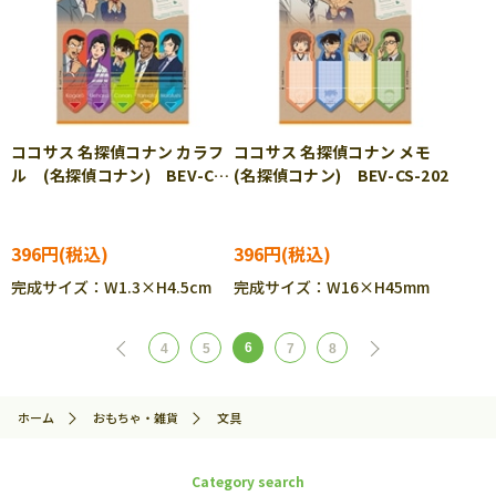
ココサス 名探偵コナン カラフ
ココサス 名探偵コナン メモ
ル (名探偵コナン) BEV-CS-
(名探偵コナン) BEV-CS-202
201
396円
396円
完成サイズ：W1.3×H4.5cm
完成サイズ：W16×H45mm
6
4
5
7
8
ホーム
おもちゃ・雑貨
文具
Category search