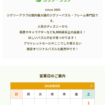
since 2003
ジグソークラブは国内最大級のジグソーパズル・フレーム専門店で
す。
人気のディズニーから
風景やキャラクターなど
6,000点以上
の品揃え！
ほしいパズルが必ず見つかります！
アウトレットセールやここでしか買えない
限定オリジナルパズルも販売中です！
営業日のご案内
2026年8月
日
月
火
水
木
金
土
日
1