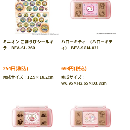
ミニオン ごほうびシールキ
ハローキティ (ハローキテ
ラ BEV-SL-260
ィ) BEV-SGM-021
254円
693円
完成サイズ：12.5×18.2cm
完成サイズ：
W6.95×H2.65×D3.8cm