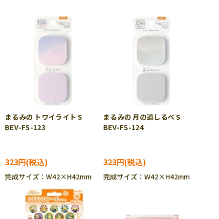
まるみの トワイライト S
まるみの 月の道しるべ S
BEV-FS-123
BEV-FS-124
323円
323円
完成サイズ：W42×H42mm
完成サイズ：W42×H42mm