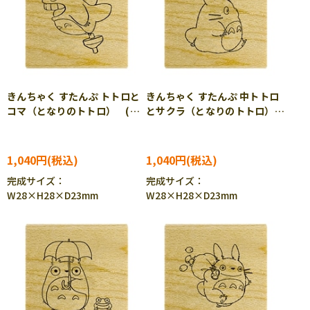
きんちゃく すたんぷ トトロと
きんちゃく すたんぷ 中トトロ
コマ（となりのトトロ） (と
とサクラ（となりのトトロ）
なりのトトロ) BEV-TSW-
(となりのトトロ) BEV-TSW-
171
172
1,040円
1,040円
完成サイズ：
完成サイズ：
W28×H28×D23mm
W28×H28×D23mm