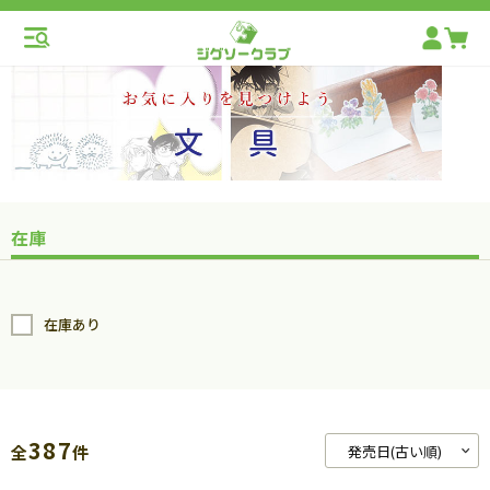
在庫
在庫あり
387
全
件