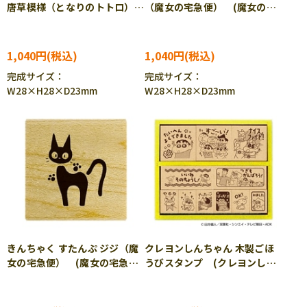
唐草模様（となりのトトロ）
（魔女の宅急便） (魔女の宅
(となりのトトロ) BEV-TSW-
急便) BEV-TSW-176
175
1,040円
1,040円
完成サイズ：
完成サイズ：
W28×H28×D23mm
W28×H28×D23mm
きんちゃく すたんぷ ジジ（魔
クレヨンしんちゃん 木製ごほ
女の宅急便） (魔女の宅急
うびスタンプ (クレヨンしん
便) BEV-TSW-177
ちゃん) BEV-SDH-132