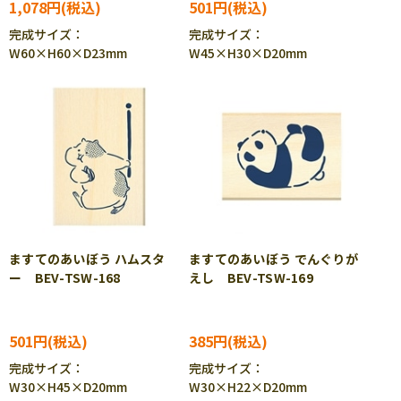
1,078円
501円
完成サイズ：
完成サイズ：
W60×H60×D23mm
W45×H30×D20mm
ますてのあいぼう ハムスタ
ますてのあいぼう でんぐりが
ー BEV-TSW-168
えし BEV-TSW-169
501円
385円
完成サイズ：
完成サイズ：
W30×H45×D20mm
W30×H22×D20mm