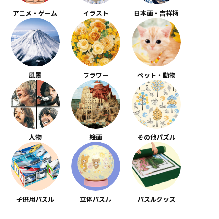
アニメ・ゲーム
イラスト
日本画・吉祥柄
風景
フラワー
ペット・動物
人物
絵画
その他パズル
子供用パズル
立体パズル
パズルグッズ