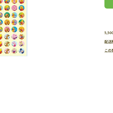
5,
配送
この