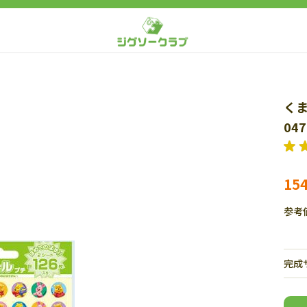
くま
047
15
参考
完成