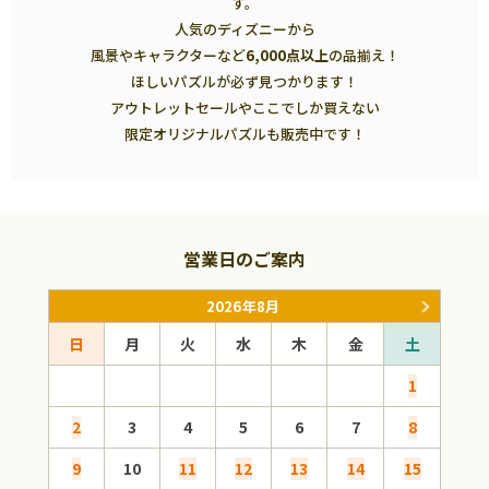
す。
人気のディズニーから
風景やキャラクターなど
6,000点以上
の品揃え！
ほしいパズルが必ず見つかります！
アウトレットセールやここでしか買えない
限定オリジナルパズルも販売中です！
営業日のご案内
2026年8月
日
月
火
水
木
金
土
日
1
2
3
4
5
6
7
8
6
9
10
11
12
13
14
15
13