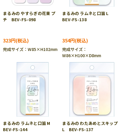
まるみの やすらぎの花束 プ
まるみの ラムネと口笛 L
チ BEV-FS-098
BEV-FS-138
323円
354円
完成サイズ：W85×H102mm
完成サイズ：
W86×H100×D8mm
まるみの ラムネと口笛 M
まるみの わたあめとスキップ
BEV-FS-144
L BEV-FS-137