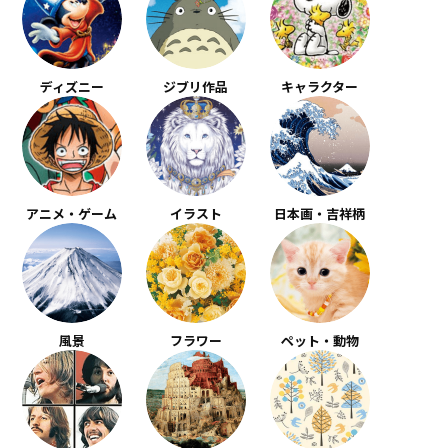
ディズニー
ジブリ作品
キャラクター
アニメ・ゲーム
イラスト
日本画・吉祥柄
風景
フラワー
ペット・動物