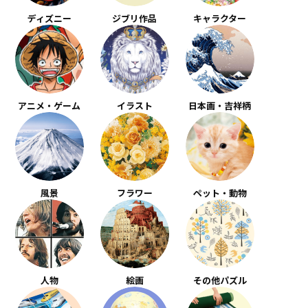
ディズニー
ジブリ作品
キャラクター
アニメ・ゲーム
イラスト
日本画・吉祥柄
風景
フラワー
ペット・動物
人物
絵画
その他パズル