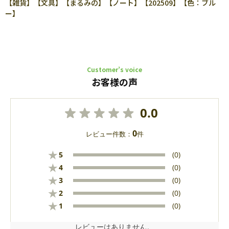
【雑貨】【文具】【まるみの】【ノート】【202509】【色：ブル
ー】
Customer’s voice
お客様の声
0.0
0
レビュー件数：
件
★
5
(0)
★
4
(0)
★
3
(0)
★
2
(0)
★
1
(0)
レビューはありません。