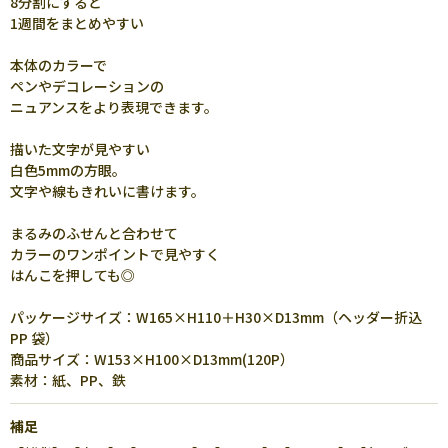
8分割にすると
1週間をまとめやすい
本体のカラーで
ペンやデコレーションの
ニュアンスをより表現できます。
描いた文字が見やすい
白色5mmの方眼。
文字や線もきれいに書けます。
まるみのふせんと合わせて
カラーのワンポイントで見やすく
はんこを押しても◎
パッケージサイズ：W165×H110＋H30×D13mm（ヘッダー折込
PP 袋）
商品サイズ：W153×H100×D13mm(120P）
素材：紙、PP、鉄
補足