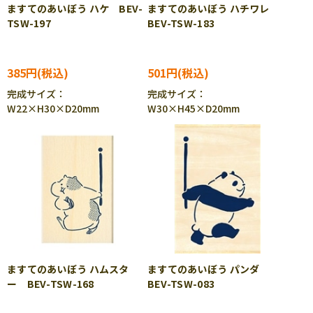
ますてのあいぼう ハケ BEV-
ますてのあいぼう ハチワレ
TSW-197
BEV-TSW-183
385円
501円
完成サイズ：
完成サイズ：
W22×H30×D20mm
W30×H45×D20mm
ますてのあいぼう ハムスタ
ますてのあいぼう パンダ
ー BEV-TSW-168
BEV-TSW-083