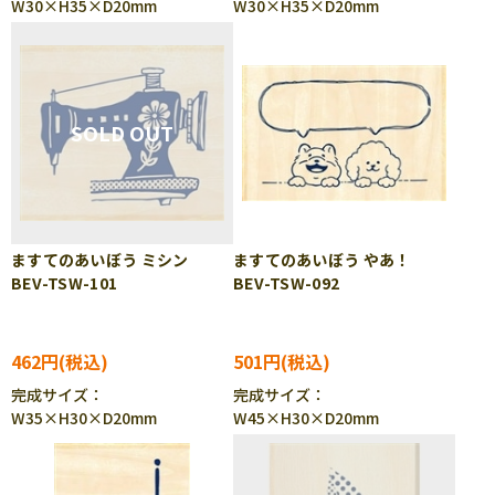
W30×H35×D20mm
W30×H35×D20mm
ますてのあいぼう ミシン
ますてのあいぼう やあ！
BEV-TSW-101
BEV-TSW-092
462円
501円
完成サイズ：
完成サイズ：
W35×H30×D20mm
W45×H30×D20mm