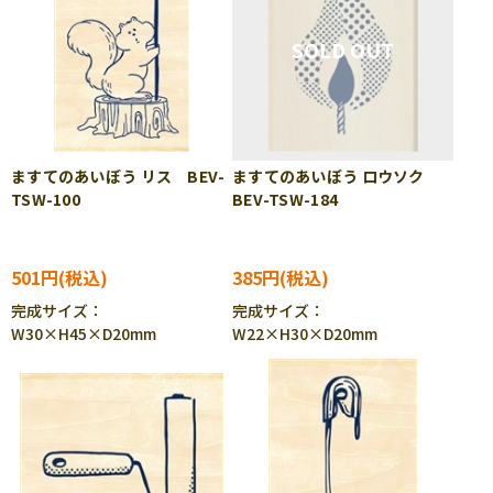
ますてのあいぼう リス BEV-
ますてのあいぼう ロウソク
TSW-100
BEV-TSW-184
501円
385円
完成サイズ：
完成サイズ：
W30×H45×D20mm
W22×H30×D20mm