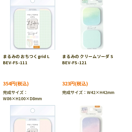
まるみの おちつくgrid L
まるみの クリームソーダ S
BEV-FS-111
BEV-FS-121
354円
323円
完成サイズ：
完成サイズ：W42×H42mm
W86×H100×D8mm