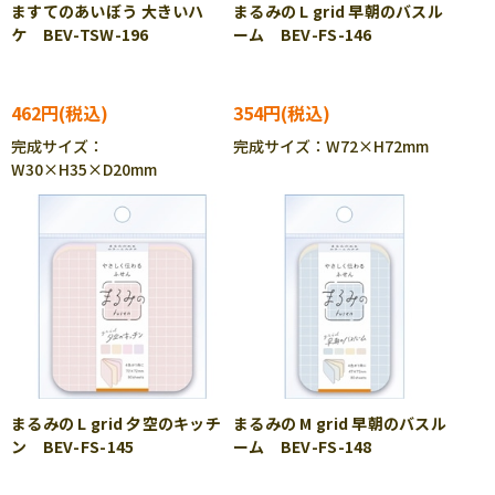
ますてのあいぼう 大きいハ
まるみの L grid 早朝のバスル
ケ BEV-TSW-196
ーム BEV-FS-146
462円
354円
完成サイズ：
完成サイズ：W72×H72mm
W30×H35×D20mm
まるみの L grid 夕空のキッチ
まるみの M grid 早朝のバスル
ン BEV-FS-145
ーム BEV-FS-148