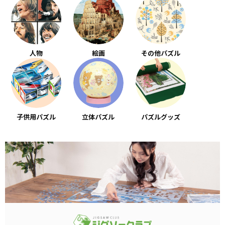
人物
絵画
その他パズル
子供用パズル
立体パズル
パズルグッズ