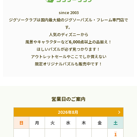
since 2003
ジグソークラブは国内最大級のジグソーパズル・フレーム専門店で
す。
人気のディズニーから
風景やキャラクターなど
6,000点以上
の品揃え！
ほしいパズルが必ず見つかります！
アウトレットセールやここでしか買えない
限定オリジナルパズルも販売中です！
営業日のご案内
2026年8月
日
月
火
水
木
金
土
日
1