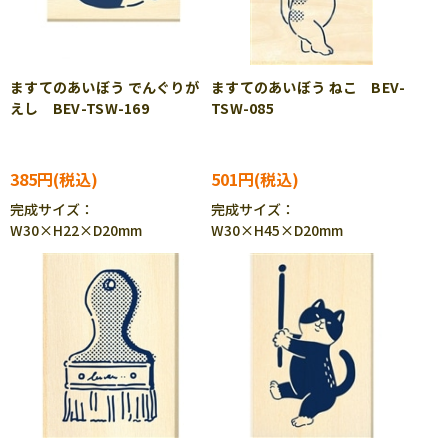
ますてのあいぼう でんぐりが
ますてのあいぼう ねこ BEV-
えし BEV-TSW-169
TSW-085
385円
501円
完成サイズ：
完成サイズ：
W30×H22×D20mm
W30×H45×D20mm