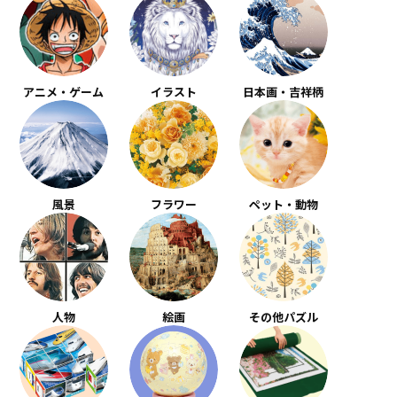
アニメ・ゲーム
イラスト
日本画・吉祥柄
風景
フラワー
ペット・動物
人物
絵画
その他パズル