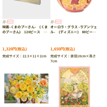
映画-くまのプーさん- (くま
オーロラ・グラス -ラプンツェ
のプーさん) 120ピース ジ
ル- (ディズニー) 80ピー
グソーパズル YAM-2304-
ス YAM-2201-67 ［CP-
14 ［CP-SS］
SS］
1,320円
1,650円
完成サイズ：22.3×11×2cm
完成サイズ：直径10cm×高さ
7cm