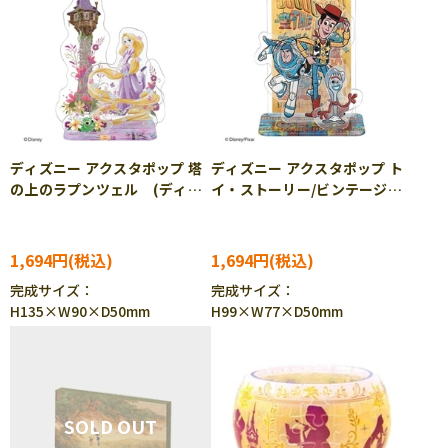
ディズニー アクスタポップ 塔
ディズニー アクスタポップ ト
の上のラプンツェル (ディズ
イ・ストーリー/ビンテージ
ニー) 28ピース BEV-SP-
(ディズニー) 37ピース
057
BEV-SP-060 ［CP-TS］
1,694円
1,694円
完成サイズ：
完成サイズ：
H135×W90×D50mm
H99×W77×D50mm