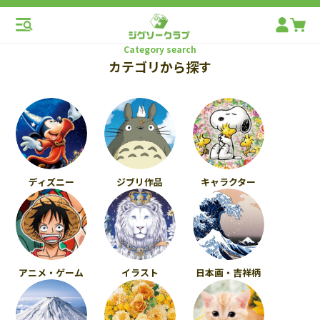
Category search
カテゴリから探す
ディズニー
ジブリ作品
キャラクター
アニメ・ゲーム
イラスト
日本画・吉祥柄