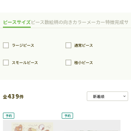
ピースサイズ
ピース数
絵柄の向き
カラー
メーカー
特徴
完成サ
ラージピース
通常ピース
スモールピース
極小ピース
439
全
件