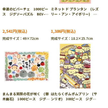
幸運のビバーチェ 1000ピー
ミネット ド プランタン (レズ
ス ジグソーパズル BEV-
リー・アン・アイボリー)
1000-157
108ピース ジグソーパズル
APP-108-097
2,541円
1,386円
完成サイズ：49×72cm
完成サイズ：18.2×25.7cm
まんまる笑顔の花が咲く (御
はたらくポムポムプリン (サ
木幽石) 1000ピース ジグソ
ンリオ) 300ピース ジグソ
ーパズル BEV-1000-150
ーパズル BEV-300-184