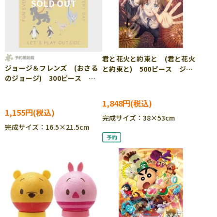
君と花火と約束と (君と花火
ジョージ＆フレンズ (おさる
と約束と) 500ピース ジグ
のジョージ) 300ピース ジ
ソーパズル ●予約 ENS-
グソーパズル ●予約 YAM-
500-915 ［CP-FW］
42-128
1,848円
1,155円
完成サイズ：38×53cm
完成サイズ：16.5×21.5cm