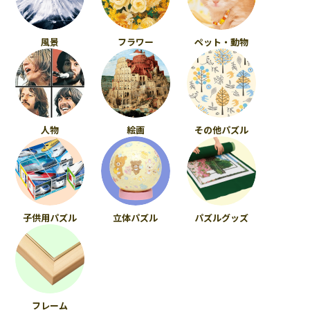
風景
フラワー
ペット・動物
人物
絵画
その他パズル
子供用パズル
立体パズル
パズルグッズ
フレーム