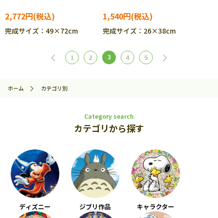
2,772円
1,540円
完成サイズ：49×72cm
完成サイズ：26×38cm
3
1
2
4
5
ホーム
カテゴリ別
Category search
カテゴリから探す
ディズニー
ジブリ作品
キャラクター