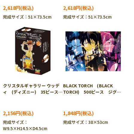
PO］
2,618円
2,618円
完成サイズ：51×73.5cm
完成サイズ：51×73.5cm
クリスタルギャラリー ウッデ
BLACK TORCH (BLACK
ィ (ディズニー) 35ピース
TORCH) 500ピース ジグソ
HAN-07668 ［CP-TS］
ーパズル ENS-500-902
2,156円
1,848円
完成サイズ：
完成サイズ：38×53cm
W9.5×H14.5×D4.5cm