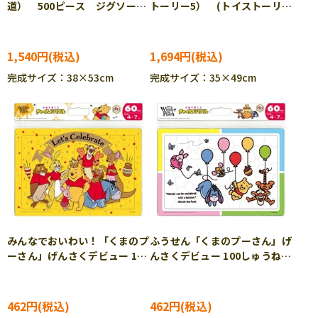
道） 500ピース ジグソーパ
トーリー5） (トイストーリ
ズル YAM-05-1102
ー) 500ピース ジグソーパ
ズル TEN-D500-705 ［CP-
TS］
1,540円
1,694円
完成サイズ：38×53cm
完成サイズ：35×49cm
みんなでおいわい！「くまのプ
ふうせん「くまのプーさん」げ
ーさん」げんさくデビュー 100
んさくデビュー 100しゅうねん
しゅうねん（くまのプーさ
（くまのプーさん） (ディズ
ん） (ディズニー) 60ピー
ニー) 60ピース TEN-DC60-
ス TEN-DC60-221 ［CP-
222 ［CP-IT］
462円
462円
IT］