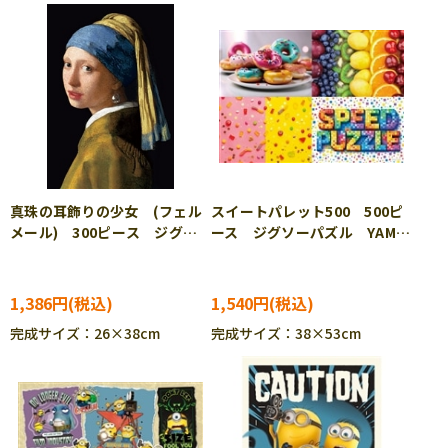
真珠の耳飾りの少女 (フェル
スイートパレット500 500ピ
メール) 300ピース ジグソ
ース ジグソーパズル YAM-
ーパズル BEV-300-207
05-1103
［CP-FM］
1,386円
1,540円
完成サイズ：26×38cm
完成サイズ：38×53cm