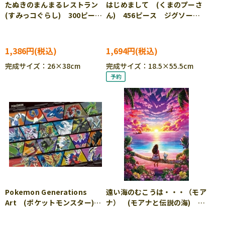
たぬきのまんまるレストラン
はじめまして (くまのプーさ
(すみっコぐらし) 300ピー
ん) 456ピース ジグソーパ
ス ジグソーパズル ●予約
ズル TEN-DG456-744
ENS-300-3328
1,386円
1,694円
完成サイズ：26×38cm
完成サイズ：18.5×55.5cm
Pokemon Generations
遠い海のむこうは・・・（モア
Art (ポケットモンスター)
ナ） (モアナと伝説の海)
1000ピース ジグソーパズ
1000ピース ジグソーパズ
ル ENS-1000T-574 ［CP-
ル ●予約 TEN-D1000-914