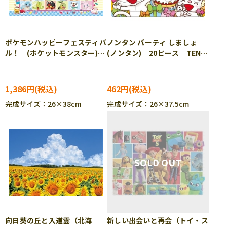
ポケモンハッピーフェスティバ
ノンタン パーティ しましょ
ル！ (ポケットモンスター)
(ノンタン) 20ピース TEN-
300ピース ジグソーパズル
TC20-613 ［CP-IT］
ENS-300-3316 ［CP-PO］
1,386円
462円
完成サイズ：26×38cm
完成サイズ：26×37.5cm
向日葵の丘と入道雲（北海
新しい出会いと再会（トイ・ス