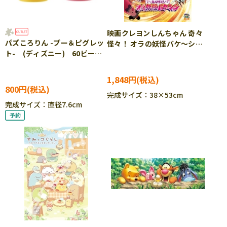
映画クレヨンしんちゃん 奇々
パズころりん -プー＆ピグレッ
怪々！ オラの妖怪バケ～ショ
ト- (ディズニー) 60ピー
ン (クレヨンしんちゃん)
ス YAM-2003-509 ［CP-
300ピース ジグソーパズル
SS］
●予約 ENS-300-L707
1,848円
800円
完成サイズ：38×53cm
完成サイズ：直径7.6cm