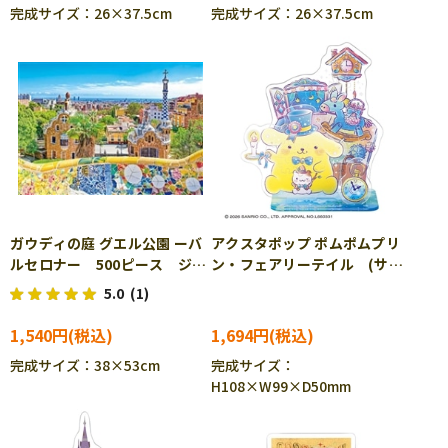
完成サイズ：26×37.5cm
完成サイズ：26×37.5cm
ガウディの庭 グエル公園 ーバ
アクスタポップ ポムポムプリ
ルセロナー 500ピース ジグ
ン・フェアリーテイル (サン
ソーパズル APP-500-342
リオ) 35ピース BEV-SP-
5.0
(1)
056
1,540円
1,694円
完成サイズ：38×53cm
完成サイズ：
H108×W99×D50mm