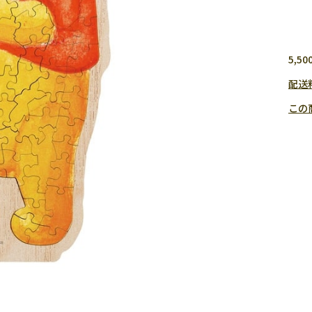
5,
配送
この