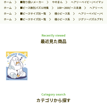
ホーム
■取り扱いメーカー
やのまん
ヘアリーベイビー/ベイマックス＆
ホーム
■ピース数別パズル特集
108～200ピース未満
ヘアリーベイビ
ホーム
■ピースサイズ別一覧
極小ピース系
ヘアリーベイビー/ベイマ
ホーム
■ピースサイズ別一覧
極小ピース系
ジグソーパズルプチ(や
Recently viewed
最近見た商品
Category search
カテゴリから探す