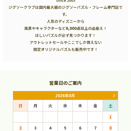
since 2003
ジグソークラブは国内最大級のジグソーパズル・フレーム専門店で
す。
人気のディズニーから
風景やキャラクターなど
6,000点以上
の品揃え！
ほしいパズルが必ず見つかります！
アウトレットセールやここでしか買えない
限定オリジナルパズルも販売中です！
営業日のご案内
2026年8月
日
月
火
水
木
金
土
日
1
2
3
4
5
6
7
8
6