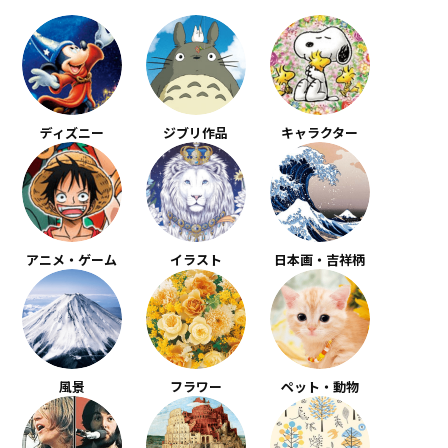
ディズニー
ジブリ作品
キャラクター
アニメ・ゲーム
イラスト
日本画・吉祥柄
風景
フラワー
ペット・動物