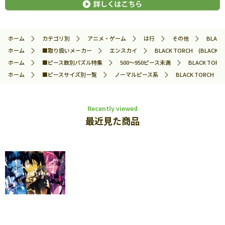
ホーム
カテゴリ別
アニメ・ゲーム
は行
その他
BLAC
ホーム
■取り扱いメーカー
エンスカイ
BLACK TORCH (BLACK
ホーム
■ピース数別パズル特集
500～950ピース未満
BLACK TOR
ホーム
■ピースサイズ別一覧
ノーマルピース系
BLACK TORCH 
Recently viewed
最近見た商品