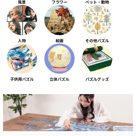
風景
フラワー
ペット・動物
人物
絵画
その他パズル
子供用パズル
立体パズル
パズルグッズ