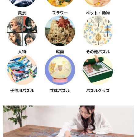
風景
フラワー
ペット・動物
人物
絵画
その他パズル
子供用パズル
立体パズル
パズルグッズ