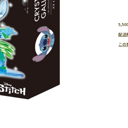
5,
配送
この