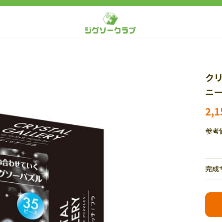
クリ
ニー
2,
参考
完成