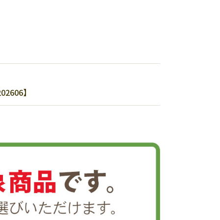
2606】