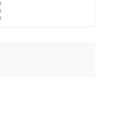
)
)
)