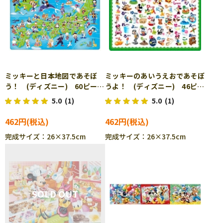
ミッキーと日本地図であそぼ
ミッキーのあいうえおであそぼ
う！ (ディズニー) 60ピー
うよ！ (ディズニー) 46ピー
ス TEN-DC60-059 ［CP-
ス TEN-DC46-035 ［CP-
5.0
(1)
5.0
(1)
IT］
IT］
462円
462円
完成サイズ：26×37.5cm
完成サイズ：26×37.5cm