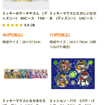
ミッキーのケーキやさん (デ
ミッキーマウスとたのしいなか
ィズニー) 80ピース TEN-
ま (ディズニー) 10ピース
DC80-046 ［CP-IT］
APO-24-203 ［CP-IT］
5.0
(4)
462円
770円
完成サイズ：26×37.5cm
完成サイズ：16.5×74cm（3枚
つなげた場合）
ミッキーマウスとなかまたち
ミッション・バウ (パウ・パ