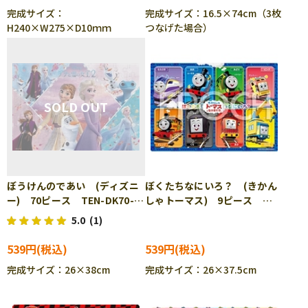
完成サイズ：
完成サイズ：16.5×74cm（3枚
H240×W275×D10ｍｍ
つなげた場合）
ぼうけんのであい (ディズニ
ぼくたちなにいろ？ (きかん
ー) 70ピース TEN-DK70-
しゃトーマス) 9ピース
367 ［CP-IT］
APO-25-302 ［CP-IT］
5.0
(1)
539円
539円
完成サイズ：26×38cm
完成サイズ：26×37.5cm