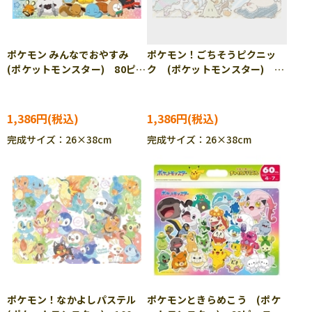
ポケモン みんなでおやすみ
ポケモン！ごちそうピクニッ
(ポケットモンスター) 80ピー
ク (ポケットモンスター)
ス BEV-80-034 ［CP-PO］
100ピース BEV-100-036
［CP-IT］
［CP-PO］［CP-IT］
1,386円
1,386円
完成サイズ：26×38cm
完成サイズ：26×38cm
ポケモン！なかよしパステル
ポケモンときらめこう (ポケ