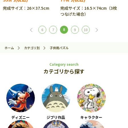
完成サイズ：26×37.5cm
完成サイズ：16.5×74cm（3枚
つなげた場合）
8
6
7
9
10
ホーム
カテゴリ別
子供用パズル
Category search
カテゴリから探す
ディズニー
ジブリ作品
キャラクター