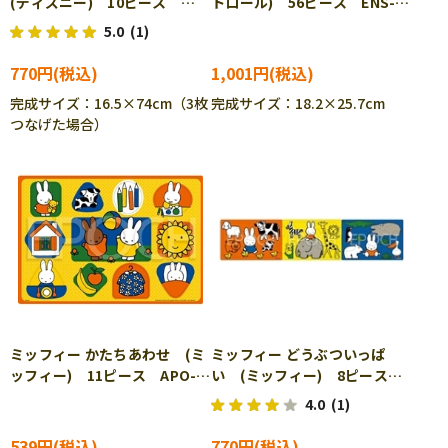
(ディズニー) 10ピース
トロール) 56ピース ENS-
APO-24-169 ［CP-IT］
56-L01 ［CP-IT］
5.0
(1)
770円
1,001円
完成サイズ：16.5×74cm（3枚
完成サイズ：18.2×25.7cm
つなげた場合）
ミッフィー かたちあわせ (ミ
ミッフィー どうぶついっぱ
ッフィー) 11ピース APO-
い (ミッフィー) 8ピース
25-320 ［CP-IT］
APO-24-200 ［CP-IT］
4.0
(1)
539円
770円