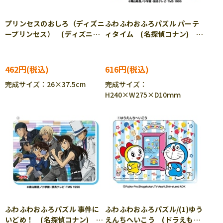
プリンセスのおしろ（ディズニ
ふわふわおふろパズル パーテ
ープリンセス） (ディズニ
ィタイム (名探偵コナン) 12
ー) 60ピース TEN-DC60-
ピース ENS-80237 ［CP-
167 ［CP-IT］
IT］
462円
616円
完成サイズ：26×37.5cm
完成サイズ：
H240×W275×D10ｍｍ
ふわふわおふろパズル 事件に
ふわふわおふろパズル/(1)ゆう
いどめ！ (名探偵コナン) 12
えんちへいこう (ドラえも