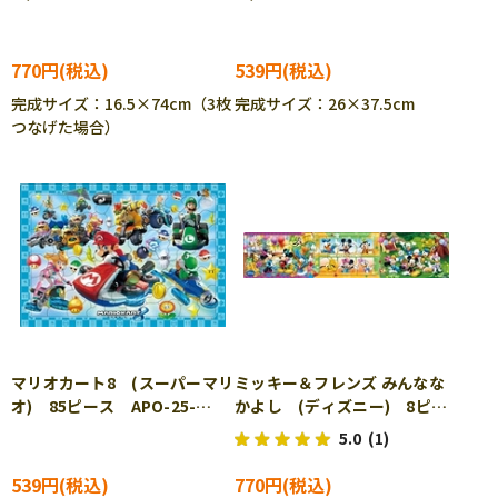
196 ［CP-IT］
225 ［CP-IT］
770円
539円
完成サイズ：16.5×74cm（3枚
完成サイズ：26×37.5cm
つなげた場合）
マリオカート8 (スーパーマリ
ミッキー＆フレンズ みんなな
オ) 85ピース APO-25-
かよし (ディズニー) 8ピー
224 ［CP-IT］
ス APO-24-174 ［CP-IT］
5.0
(1)
539円
770円