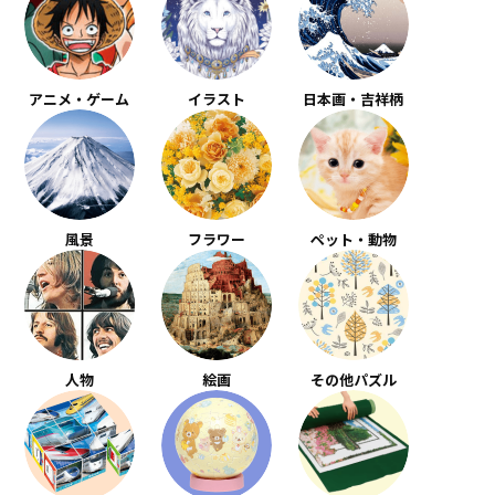
アニメ・ゲーム
イラスト
日本画・吉祥柄
風景
フラワー
ペット・動物
人物
絵画
その他パズル