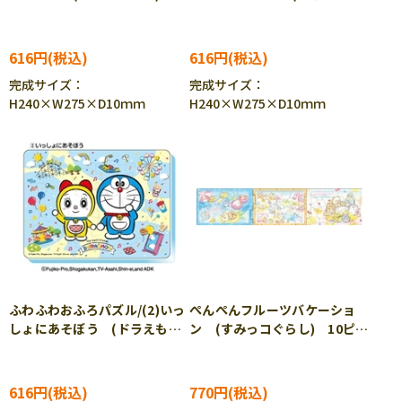
ピース ENS-80238 ［CP-
ん) 12ピース ENS-49963
IT］
［CP-IT］
616円
616円
完成サイズ：
完成サイズ：
H240×W275×D10ｍｍ
H240×W275×D10ｍｍ
ふわふわおふろパズル/(2)いっ
ぺんぺんフルーツバケーショ
しょにあそぼう (ドラえも
ン (すみっコぐらし) 10ピー
ん) 12ピース ENS-49964
ス APO-24-198 ［CP-IT］
［CP-IT］
616円
770円