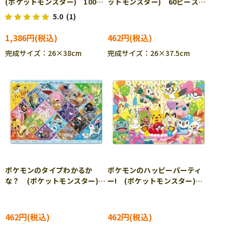
(ポケットモンスター) 100ピ
ットモンスター) 60ピース
ース BEV-100-037 ［CP-
TEN-MC60-614 ［CP-PO］
5.0
(1)
PO］［CP-IT］
［CP-IT］
1,386円
462円
完成サイズ：26×38cm
完成サイズ：26×37.5cm
ポケモンのタイプわかるか
ポケモンのハッピーパーティ
な？ (ポケットモンスター)
ー! (ポケットモンスター)
80ピース TEN-MC80-616
80ピース TEN-MC80-772
［CP-PO］［CP-IT］
［CP-PO］［CP-IT］
462円
462円