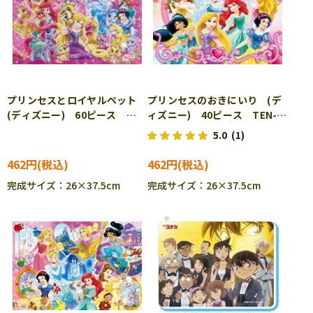
プリンセスとロイヤルペット
プリンセスのおきにいり (デ
(ディズニー) 60ピース
ィズニー) 40ピース TEN-
TEN-DC60-084 ［CP-IT］
DC40-079 ［CP-IT］
5.0
(1)
462円
462円
完成サイズ：26×37.5cm
完成サイズ：26×37.5cm