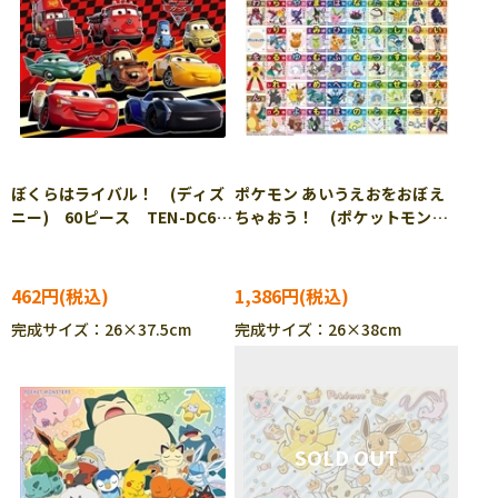
ぼくらはライバル！ (ディズ
ポケモン あいうえおをおぼえ
ニー) 60ピース TEN-DC60-
ちゃおう！ (ポケットモンス
127 ［CP-IT］
ター) 100ピース BEV-100-
043 ［CP-PO］［CP-IT］
462円
1,386円
完成サイズ：26×37.5cm
完成サイズ：26×38cm