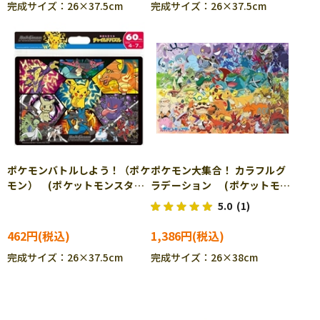
完成サイズ：26×37.5cm
完成サイズ：26×37.5cm
ポケモンバトルしよう！（ポケ
ポケモン大集合！ カラフルグ
モン） (ポケットモンスタ
ラデーション (ポケットモン
ー) 60ピース TEN-MC60-
スター) 100ピース BEV-
5.0
(1)
604 ［CP-PO］［CP-IT］
100-044 ［CP-PO］［CP-
IT］
462円
1,386円
完成サイズ：26×37.5cm
完成サイズ：26×38cm