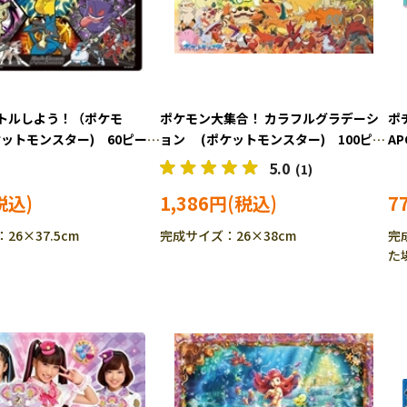
トルしよう！（ポケモ
ポケモン大集合！ カラフルグラデーシ
ポ
ットモンスター) 60ピー
ョン (ポケットモンスター) 100ピー
AP
C60-604 ［CP-PO］
ス BEV-100-044 ［CP-PO］［CP-
5.0
(1)
IT］
1,386円
7
26×37.5cm
完成サイズ：26×38cm
完
た