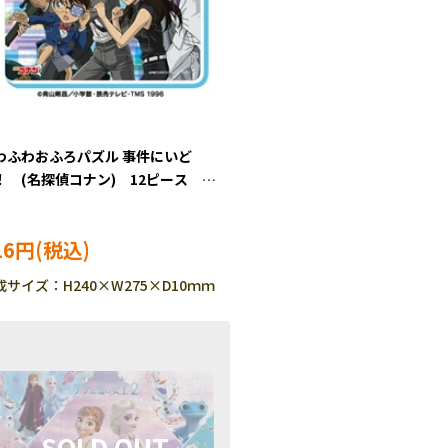
わふわおふろパズル 事件にいど
！ (名探偵コナン) 12ピース
S-80238 ［CP-IT］
16円
成サイズ：H240×W275×D10ｍｍ