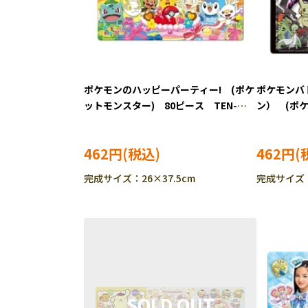
ポケモンのハッピーパーティー! (ポケ
ポケモンバ
ットモンスター) 80ピース TEN-
ン） (ポケ
MC80-772 ［CP-PO］［CP-IT］
ス TEN-M
［CP-IT］
462円
462円
完成サイズ：26×37.5cm
完成サイズ：