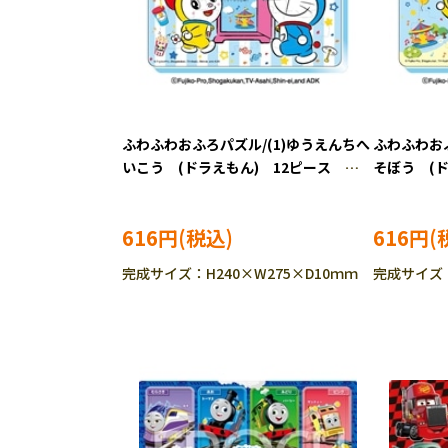
ふわふわおふろパズル/(1)ゆうえんちへ
ふわふわおふ
いこう (ドラえもん) 12ピース
そぼう (
ENS-49963 ［CP-IT］
ENS-4996
616円
616円
完成サイズ：H240×W275×D10ｍｍ
完成サイズ：