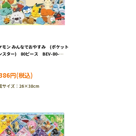
ケモン みんなでおやすみ (ポケット
ンスター) 80ピース BEV-80-
4 ［CP-PO］［CP-IT］
,386円
成サイズ：26×38cm