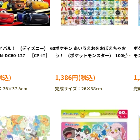
イバル！ (ディズニー) 60
ポケモン あいうえおをおぼえちゃお
ポ
-DC60-127 ［CP-IT］
う！ (ポケットモンスター) 100ピー
モ
ス BEV-100-043 ［CP-PO］［CP-
03
IT］
1,386円
1
26×37.5cm
完成サイズ：26×38cm
完