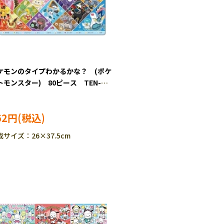
ケモンのタイプわかるかな？ (ポケ
トモンスター) 80ピース TEN-
80-616 ［CP-PO］［CP-IT］
62円
成サイズ：26×37.5cm