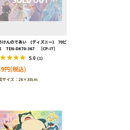
うけんのであい (ディズニー) 70ピ
 TEN-DK70-367 ［CP-IT］
5.0
(1)
39円
成サイズ：26×38cm