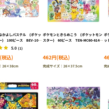
なかよしパステル (ポケッ
ポケモンときらめこう (ポケットモン
ポ
 100ピース BEV-100-
スター) 60ピース TEN-MC60-614
ッ
-PO］［CP-IT］
［CP-PO］［CP-IT］
MC
5.0
(1)
462円
4
26×38cm
完成サイズ：26×37.5cm
完