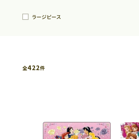
ラージピース
422
全
件