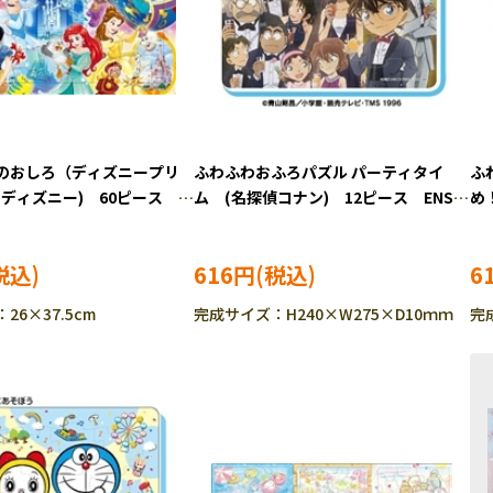
のおしろ（ディズニープリ
ふわふわおふろパズル パーティタイ
ふ
(ディズニー) 60ピース
ム (名探偵コナン) 12ピース ENS-
め
-167 ［CP-IT］
80237 ［CP-IT］
EN
616円
6
26×37.5cm
完成サイズ：H240×W275×D10ｍｍ
完