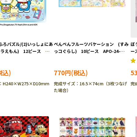
ろパズル/(2)いっしょにあ
ぺんぺんフルーツバケーション (すみ
ぼ
ドラえもん) 12ピース
っコぐらし) 10ピース APO-24-
ース
4 ［CP-IT］
198 ［CP-IT］
770円
5
H240×W275×D10ｍｍ
完成サイズ：16.5×74cm（3枚つなげ
完
た場合）