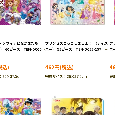
・ソフィアとなかまたち
プリンセスごっこしましょ！ (ディズ
プ
 60ピース TEN-DC60-
ニー) 55ピース TEN-DC55-157
ニ
-IT］
［CP-IT］
［C
462円
4
26×37.5cm
完成サイズ：26×37.5cm
完