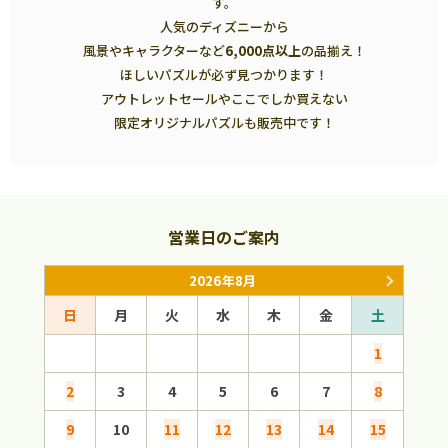
す。
人気のディズニーから
風景やキャラクターなど
6,000点以上
の品揃え！
ほしいパズルが必ず見つかります！
アウトレットセールやここでしか買えない
限定オリジナルパズルも販売中です！
営業日のご案内
2026年8月
日
月
火
水
木
金
土
日
1
2
3
4
5
6
7
8
6
9
10
11
12
13
14
15
13