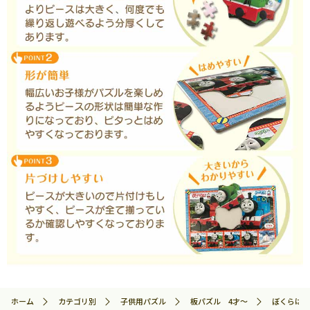
ホーム
カテゴリ別
子供用パズル
板パズル 4才～
ぼくらはライ