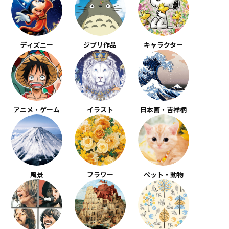
ディズニー
ジブリ作品
キャラクター
アニメ・ゲーム
イラスト
日本画・吉祥柄
風景
フラワー
ペット・動物