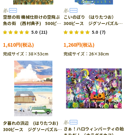
空想の街 機械仕掛けの空飛ぶ
こいのぼり （はりたつお）
魚の街 (西村典子) 500ピー
300ピース ジグソーパズル
ス ジグソーパズル EPO-71-
EPO-79-064s
5.0
(21)
5.0
(7)
991s
1,610円
1,260円
完成サイズ：38×53cm
完成サイズ：26×38cm
夕暮れの浜辺 (はりたつお)
さぁ！ハロウィンパーティの始
300ピース ジグソーパズル