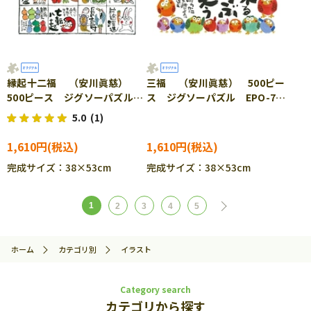
縁起十二福 （安川眞慈）
三福 （安川眞慈） 500ピー
500ピース ジグソーパズル
ス ジグソーパズル EPO-79-
EPO-79-149s
151s
5.0
(1)
1,610円
1,610円
完成サイズ：38×53cm
完成サイズ：38×53cm
1
2
3
4
5
ホーム
カテゴリ別
イラスト
Category search
カテゴリから探す