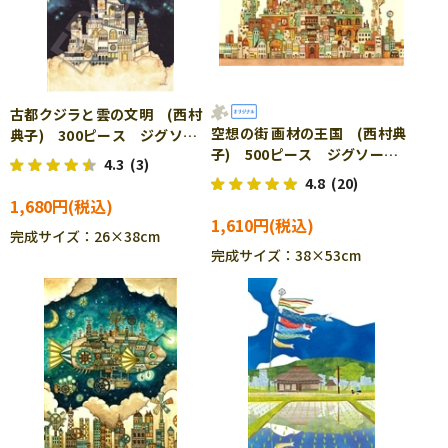
古都クジラと雲の文明 (西村
空想の街 画材の王国 (西村典
典子) 300ピース ジグソー
子) 500ピース ジグソーパ
パズル EPO-28-824s
4.3
(3)
ズル EPO-71-990s
4.8
(20)
1,680円
1,610円
完成サイズ：26×38cm
完成サイズ：38×53cm