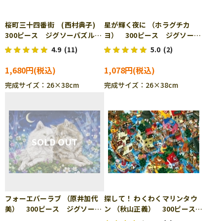
桜町三十四番街 (西村典子)
星が輝く夜に （ホラグチカ
300ピース ジグソーパズル
ヨ） 300ピース ジグソーパ
EPO-26-331
ズル EPO-26-348s
4.9
(11)
5.0
(2)
1,680円
1,078円
完成サイズ：26×38cm
完成サイズ：26×38cm
フォーエバーラブ （原井加代
探して！ わくわくマリンタウ
美） 300ピース ジグソーパ
ン （秋山正義） 300ピース
ズル EPO26-374s
ジグソーパズル EPO-28-