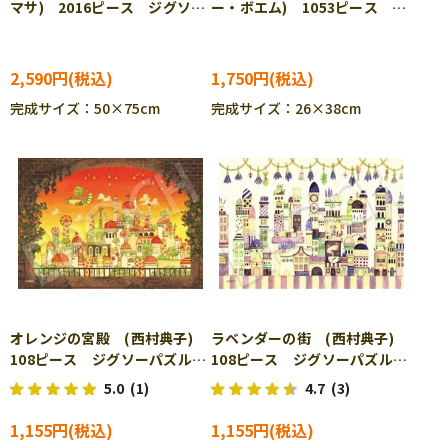
マサ) 2016ピース ジグソー
ー・ボエム) 1053ピース ジ
パズル EPO-22-604s
グソーパズル EPO-32-612
2,590円
1,750円
完成サイズ：50×75cm
完成サイズ：26×38cm
オレンジの宮殿 (西村典子)
ラベンダーの街 (西村典子)
108ピース ジグソーパズル
108ピース ジグソーパズル
EPO-02-601
EPO-02-602
5.0
(1)
4.7
(3)
1,155円
1,155円