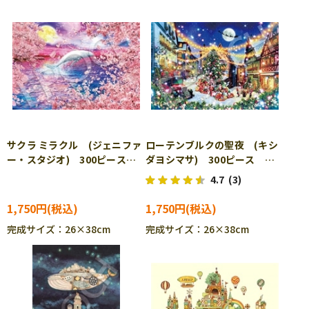
サクラ ミラクル (ジェニファ
ローテンブルクの聖夜 (キシ
ー・スタジオ) 300ピース
ダヨシマサ) 300ピース ジ
ジグソーパズル EPO-28-
グソーパズル EPO-28-402s
4.7
(3)
401s
1,750円
1,750円
完成サイズ：26×38cm
完成サイズ：26×38cm