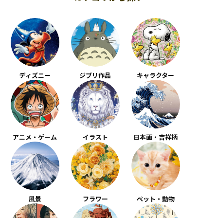
ディズニー
ジブリ作品
キャラクター
アニメ・ゲーム
イラスト
日本画・吉祥柄
風景
フラワー
ペット・動物