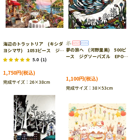
海辺のトラットリア (キシダ
夢の旅へ (河野里美) 500ピ
ヨシマサ) 1053ピース ジグ
ース ジグソーパズル EPO-
ソーパズル EPO-32-617
5.0
(1)
79-169s ［CP-SS］
1,750円
1,100円
完成サイズ：26×38cm
完成サイズ：38×53cm