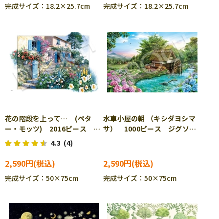
完成サイズ：18.2×25.7cm
完成サイズ：18.2×25.7cm
花の階段を上って… (ペタ
水車小屋の朝 （キシダヨシマ
ー・モッツ) 2016ピース ジ
サ） 1000ピース ジグソー
グソーパズル EPO-22-603s
パズル EPO-12-622s
4.3
(4)
2,590円
2,590円
完成サイズ：50×75cm
完成サイズ：50×75cm