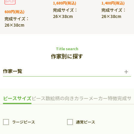
1,680円
1,400円
完成サイズ：
完成サイズ：
600円
26×38cm
26×38cm
完成サイズ：
26×38cm
Title search
作家別に探す
作家一覧
ピースサイズ
ピース数
絵柄の向き
カラー
メーカー
特徴
完成サ
ラージピース
通常ピース