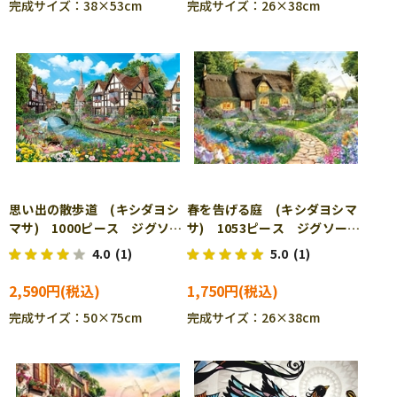
完成サイズ：38×53cm
完成サイズ：26×38cm
思い出の散歩道 (キシダヨシ
春を告げる庭 (キシダヨシマ
マサ) 1000ピース ジグソー
サ) 1053ピース ジグソーパ
パズル EPO-12-626s
ズル EPO-32-616
4.0
(1)
5.0
(1)
2,590円
1,750円
完成サイズ：50×75cm
完成サイズ：26×38cm