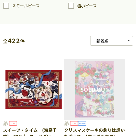
スモールピース
極小ピース
422
全
件
スイーツ・タイム (海島千
クリスマスケーキの飾りは想い