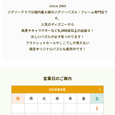
since 2003
ジグソークラブは国内最大級のジグソーパズル・フレーム専門店で
す。
人気のディズニーから
風景やキャラクターなど
6,000点以上
の品揃え！
ほしいパズルが必ず見つかります！
アウトレットセールやここでしか買えない
限定オリジナルパズルも販売中です！
営業日のご案内
2026年8月
日
月
火
水
木
金
土
日
1