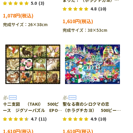
まりだ！ （ホラグチカヨ）
EPO-79-069s
5.0
(3)
500ピース ジグソーパズル
4.8
(10)
EPO-79-114s
1,078円
1,610円
完成サイズ：26×38cm
完成サイズ：38×53cm
十二支図 （TAKI） 500ピ
聖なる夜のシロクマの恋
ース ジグソーパズル EPO-
（ホラグチカヨ） 500ピー
79-115s
ス ジグソーパズル EPO-79-
4.7
(11)
4.9
(10)
128s
1,610円
1,610円