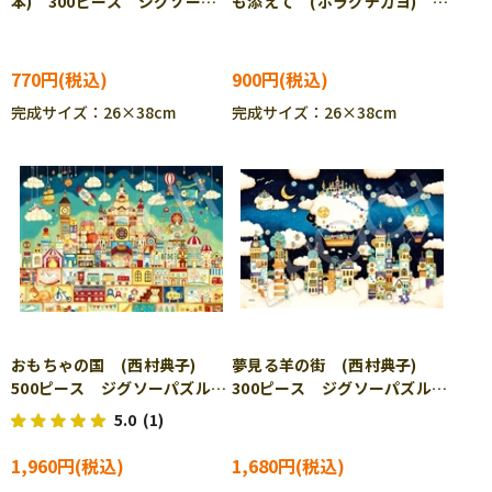
本) 300ピース ジグソーパ
も添えて (ホラグチカヨ)
ズル EPO-26-345s ［CP-
300ピース ジグソーパズル
SS］
EPO-79-129s ［CP-SS］
770円
900円
完成サイズ：26×38cm
完成サイズ：26×38cm
おもちゃの国 (西村典子)
夢見る羊の街 (西村典子)
500ピース ジグソーパズル
300ピース ジグソーパズル
EPO-07-476s
EPO-28-225s
5.0
(1)
1,960円
1,680円