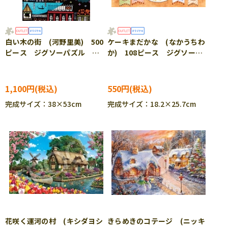
白い木の街 (河野里美) 500
ケーキまだかな (なかうちわ
ピース ジグソーパズル
か) 108ピース ジグソーパ
EPO-79-170s ［CP-SS］
ズル EPO-79-300 ［CP-
SS］
1,100円
550円
完成サイズ：38×53cm
完成サイズ：18.2×25.7cm
花咲く運河の村 (キシダヨシ
きらめきのコテージ (ニッキ