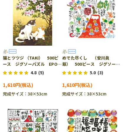
猫とツツジ （TAKI） 500ピ
めでた尽くし （安川眞
ース ジグソーパズル EPO-
慈） 500ピース ジグソーパ
79-141s
ズル EPO-79-148s
4.8
(5)
5.0
(3)
1,610円
1,610円
完成サイズ：38×53cm
完成サイズ：38×53cm