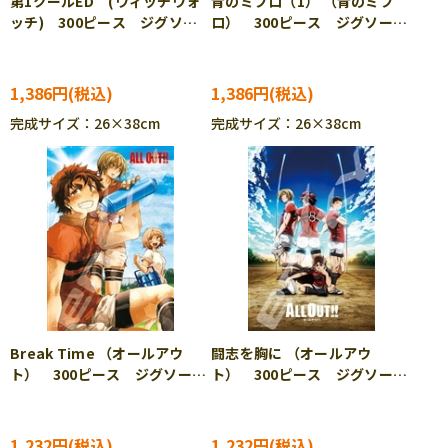
第1クールED (ウィッチウォ
青のミブロ（1） （青のミブ
ッチ) 300ピース ジグソー
ロ） 300ピース ジグソーパ
パズル ENS-300-3185
ズル ENS-300-3148
1,386円
1,386円
完成サイズ：26×38cm
完成サイズ：26×38cm
Break Time （オールアウ
闘志を胸に （オールアウ
ト） 300ピース ジグソーパ
ト） 300ピース ジグソーパ
ズル ENS-300-1132
ズル ENS-300-1164
1,232円
1,232円