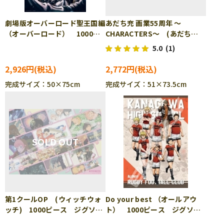
劇場版オーバーロード聖王国編
あだち充 画業55周年 ～
（オーバーロード） 1000ピ
CHARACTERS～ (あだち
ース ジグソーパズル YAM-
充) 1000ピース ジグソーパ
5.0
(1)
10-1478
ズル ENS-1000T-550
2,926円
2,772円
完成サイズ：50×75cm
完成サイズ：51×73.5cm
第1クールOP (ウィッチウォ
Do your best （オールアウ
ッチ) 1000ピース ジグソー
ト） 1000ピース ジグソー
パズル ENS-1000T-555
パズル ENS-1000T-27