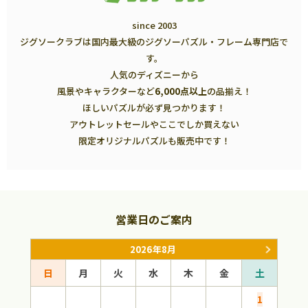
since 2003
ジグソークラブは国内最大級のジグソーパズル・フレーム専門店で
す。
人気のディズニーから
風景やキャラクターなど
6,000点以上
の品揃え！
ほしいパズルが必ず見つかります！
アウトレットセールやここでしか買えない
限定オリジナルパズルも販売中です！
営業日のご案内
2026年8月
日
月
火
水
木
金
土
日
1