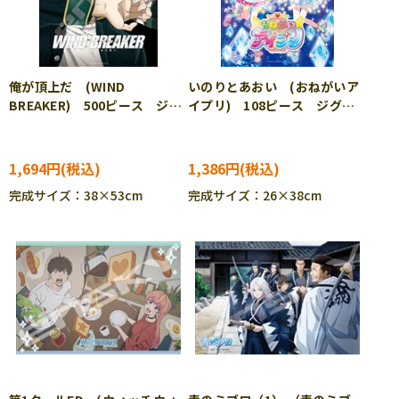
俺が頂上だ (WIND
いのりとあおい (おねがいア
BREAKER) 500ピース ジグ
イプリ) 108ピース ジグソ
ソーパズル ENS-500-593
ーパズル ENS-108-L931
1,694円
1,386円
完成サイズ：38×53cm
完成サイズ：26×38cm