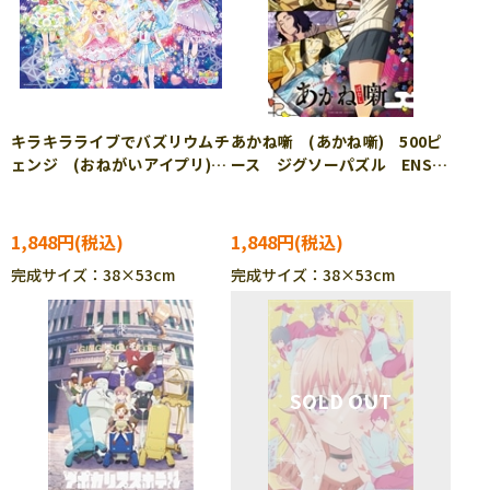
キラキラライブでバズリウムチ
あかね噺 (あかね噺) 500ピ
ェンジ (おねがいアイプリ)
ース ジグソーパズル ENS-
300ピース ジグソーパズル
500-789
ENS-300-L705
1,848円
1,848円
完成サイズ：38×53cm
完成サイズ：38×53cm