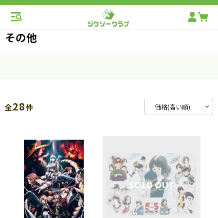
その他
28
全
件