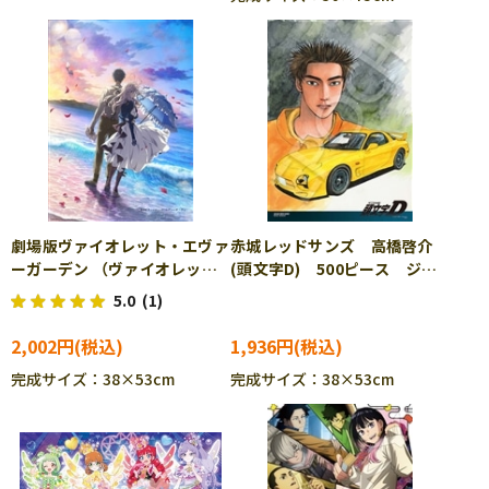
劇場版ヴァイオレット・エヴァ
赤城レッドサンズ 高橋啓介
ーガーデン （ヴァイオレッ
(頭文字D) 500ピース ジグ
ト・エヴァーガーデン） 600
ソーパズル EPO-06-528s
5.0
(1)
ピース ジグソーパズル
BEV-66-172
2,002円
1,936円
完成サイズ：38×53cm
完成サイズ：38×53cm