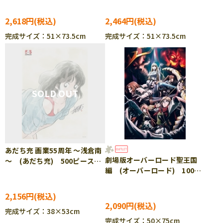
2,618円
2,464円
完成サイズ：51×73.5cm
完成サイズ：51×73.5cm
あだち充 画業55周年 ～浅倉南
劇場版オーバーロード聖王国
～ (あだち充) 500ピース
編 (オーバーロード) 1000
ジグソーパズル ENS-500-
ピース ジグソーパズル
755
YAM-10-1478 ［CP-SS］
2,156円
2,090円
完成サイズ：38×53cm
完成サイズ：50×75cm