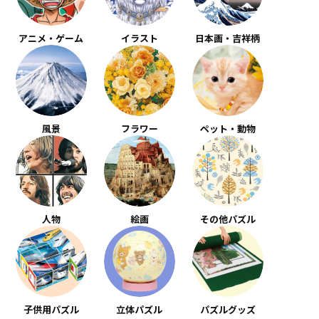
アニメ・ゲーム
イラスト
日本画・吉祥柄
風景
フラワー
ペット・動物
人物
絵画
その他パズル
子供用パズル
立体パズル
パズルグッズ