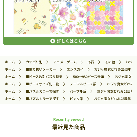
ホーム
カテゴリ別
アニメ・ゲーム
あ行
その他
おジャ魔
ホーム
■取り扱いメーカー
エンスカイ
おジャ魔女どれみ25周年 （お
ホーム
■ピース数別パズル特集
500～950ピース未満
おジャ魔女どれ
ホーム
■ピースサイズ別一覧
ノーマルピース系
おジャ魔女どれみ25
ホーム
■パズルカラーで探す
パープル系
おジャ魔女どれみ25周年 （
ホーム
■パズルカラーで探す
ピンク系
おジャ魔女どれみ25周年 （お
Recently viewed
最近見た商品