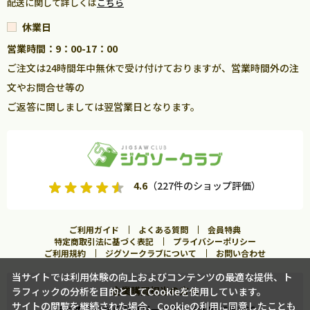
配送に関して詳しくは
こちら
休業日
営業時間：9：00-17：00
ご注文は24時間年中無休で受け付けておりますが、営業時間外の注
文やお問合せ等の
ご返答に関しましては翌営業日となります。
4.6
（227件のショップ評価）
ご利用ガイド
よくある質問
会員特典
特定商取引法に基づく表記
プライバシーポリシー
ご利用規約
ジグソークラブについて
お問い合わせ
当サイトでは利用体験の向上およびコンテンツの最適な提供、ト
企業購買担当の方へ
ラフィックの分析を目的としてCookieを使用しています。
カートに入れる
サイトの閲覧を継続された場合、Cookieの利用に同意したことも
まとめ買いならジグソークラブ for BUSINESS