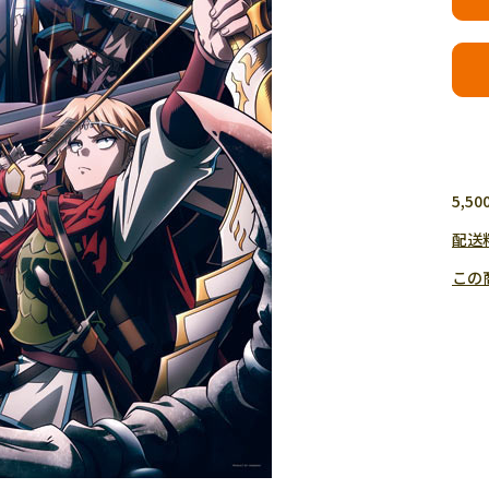
5,
配送
この