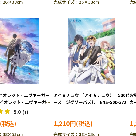
26×38cm
完成サイズ：26×38cm
完
イオレット・エヴァーガー
アイ★チュウ （アイ★チュウ） 500ピ
お
ァイオレット・エヴァーガー
ース ジグソーパズル ENS-500-372
カ
00ピース ジグソーパズル
ル 
5.0
(1)
2
1,210円
1
38×53cm
完成サイズ：38×53cm
完