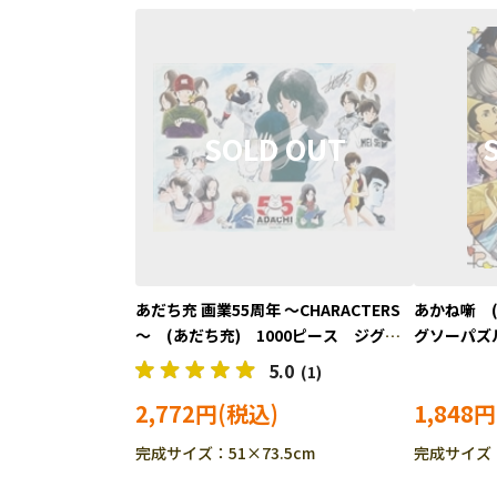
あだち充 画業55周年 ～CHARACTERS
あかね噺 (
～ (あだち充) 1000ピース ジグソ
グソーパズル 
ーパズル ENS-1000T-550
5.0
(1)
2,772円
1,848円
完成サイズ：51×73.5cm
完成サイズ：