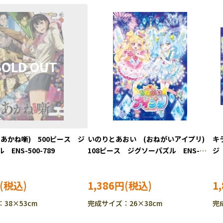
あかね噺) 500ピース ジ
いのりとあおい (おねがいアイプリ)
キ
ENS-500-789
108ピース ジグソーパズル ENS-
ジ
108-L931
ジグ
1,386円
1
38×53cm
完成サイズ：26×38cm
完