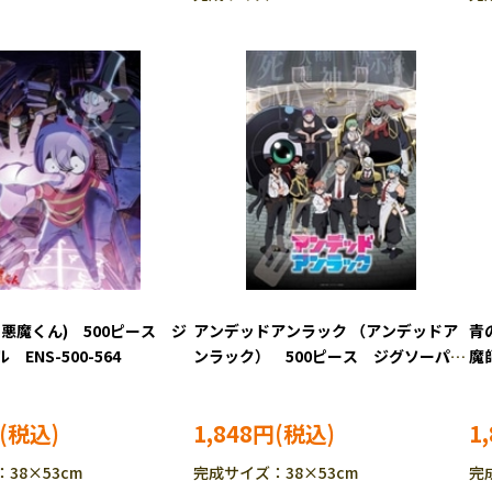
悪魔くん) 500ピース ジ
アンデッドアンラック （アンデッドア
青
ENS-500-564
ンラック） 500ピース ジグソーパズ
魔
ル ENS-500-558
EN
1,848円
1
38×53cm
完成サイズ：38×53cm
完