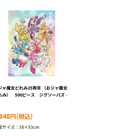
ジャ魔女どれみ25周年 （おジャ魔女
れみ） 500ピース ジグソーパズ
ENS-500-702
,848円
成サイズ：38×53cm