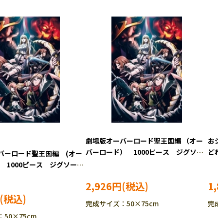
劇場版オーバーロード聖王国編 （オー
お
バーロード） 1000ピース ジグソー
ど
バーロード聖王国編 (オー
パズル YAM-10-1478
ル 
 1000ピース ジグソーパ
10-1478 ［CP-SS］
2,926円
1
完成サイズ：50×75cm
完
50×75cm