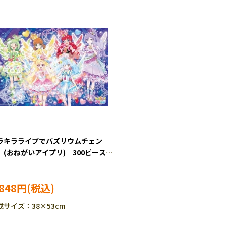
ラキラライブでバズリウムチェン
 (おねがいアイプリ) 300ピース
ソーパズル ENS-300-L705
,848円
成サイズ：38×53cm