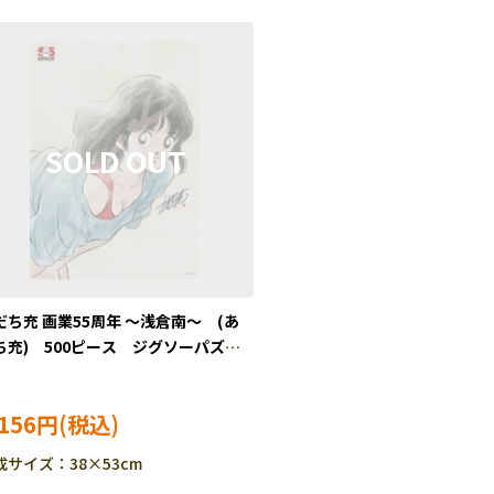
だち充 画業55周年 ～浅倉南～ (あ
ち充) 500ピース ジグソーパズ
ENS-500-755
,156円
成サイズ：38×53cm