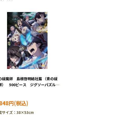
の祓魔師 島根啓明結社篇 （青の祓
師） 500ピース ジグソーパズル
S-500-574
,848円
成サイズ：38×53cm