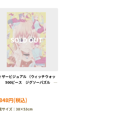
ィザービジュアル （ウィッチウォッ
） 500ピース ジグソーパズル
S-500-735
,848円
成サイズ：38×53cm